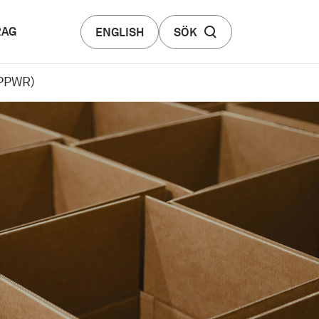
RAG
ENGLISH
SÖK
(PPWR)