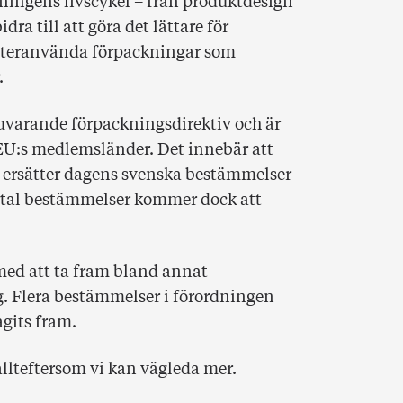
ningens livscykel – från produktdesign
dra till att göra det lättare för
återanvända förpackningar som
.
uvarande förpackningsdirektiv och är
a EU:s medlemsländer. Det innebär att
ersätter dagens svenska bestämmelser
ertal bestämmelser kommer dock att
med att ta fram bland annat
. Flera bestämmelser i förordningen
agits fram.
lteftersom vi kan vägleda mer.