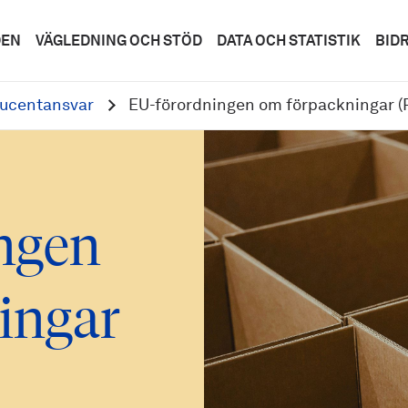
DEN
VÄGLEDNING OCH STÖD
DATA OCH STATISTIK
BID
ucentansvar
EU-förordningen om förpackningar 
ngen
ingar