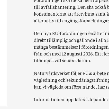
Förordningen ska täcka hela förpack
till avfallshantering. Den ska också bi
konsumenterna att återvinna samt 
alternativ till engångsförpackningar
Den nya EU-förordningen ersätter n
direkt tillämplig och gällande i all
många bestämmelser i förordningen 
från och med 12 augusti 2026. Ett fl
tillämpas vid senare datum.
Naturvårdsverket följer EU:s arbete 
vägledning och sekundärlagstiftning
kan vi vägleda om först när det har t
Informationen uppdateras löpande al