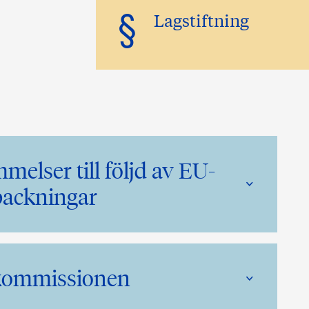
§
Lagstiftning
melser till följd av EU-
packningar
-kommissionen