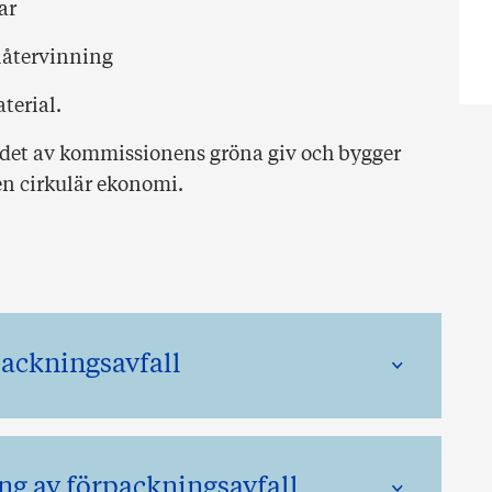
ar
låtervinning
terial.
det av kommissionens gröna giv och bygger
n cirkulär ekonomi.
ackningsavfall
ng av förpackningsavfall