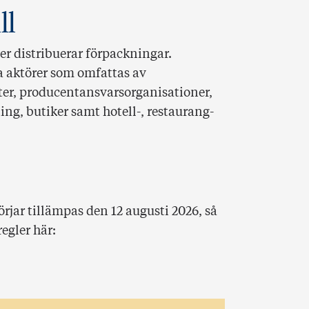
ll
ler distribuerar förpackningar.
ra aktörer som omfattas av
er, producentansvars­organisationer,
ng, butiker samt hotell-, restaurang-
rjar tillämpas den 12 augusti 2026, så
egler här: