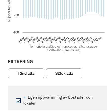
-50
-100
1994
2012
1992
2010
1990
2008
2006
2024
2004
2022
2002
2020
2000
2018
1998
2016
1996
2014
Territoriella utsläpp och upptag av växthusgaser
1990–2025 (preliminärt)
End of interactive chart.
FILTRERING
Tänd alla
Släck alla
●
Egen uppvärmning av bostäder och
lokaler