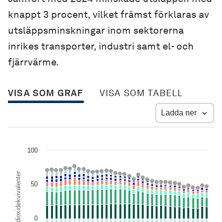
knappt 3 procent, vilket främst förklaras av
utsläppsminskningar inom sektorerna
inrikes transporter, industri samt el- och
fjärrvärme.
VISA SOM GRAF
VISA SOM TABELL
Ladda ner
Chart
100
Combination chart with 10 data series.
View as data table, Chart
Miljoner ton koldioxidekvivalenter
The chart has 1 X axis displaying Territoriella utsläpp och upptag a
50
The chart has 1 Y axis displaying Miljoner ton koldioxidekvivalenter
0