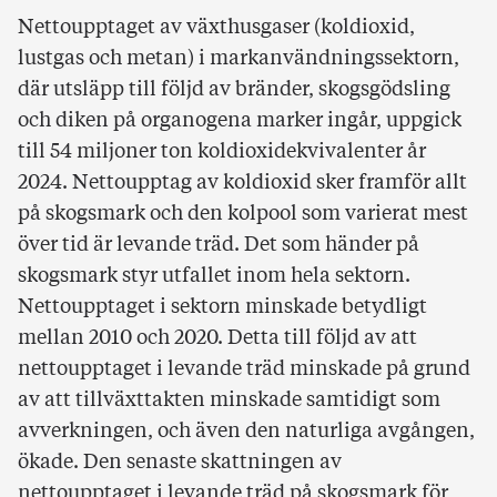
Nettoupptaget av växthusgaser (koldioxid,
lustgas och metan) i markanvändningssektorn,
där utsläpp till följd av bränder, skogsgödsling
och diken på organogena marker ingår, uppgick
till 54 miljoner ton koldioxidekvivalenter år
2024. Nettoupptag av koldioxid sker framför allt
på skogsmark och den kolpool som varierat mest
över tid är levande träd. Det som händer på
skogsmark styr utfallet inom hela sektorn.
Nettoupptaget i sektorn minskade betydligt
mellan 2010 och 2020. Detta till följd av att
nettoupptaget i levande träd minskade på grund
av att tillväxttakten minskade samtidigt som
avverkningen, och även den naturliga avgången,
ökade. Den senaste skattningen av
nettoupptaget i levande träd på skogsmark för