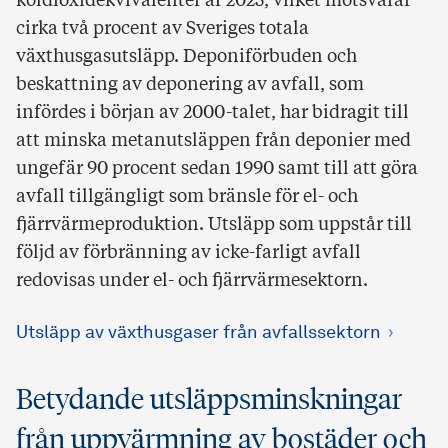
koldioxidekvivalenter år 2025, vilket motsvarar
cirka två procent av Sveriges totala
växthusgasutsläpp. Deponiförbuden och
beskattning av deponering av avfall, som
infördes i början av 2000-talet, har bidragit till
att minska metanutsläppen från deponier med
ungefär 90 procent sedan 1990 samt till att göra
avfall tillgängligt som bränsle för el- och
fjärrvärmeproduktion. Utsläpp som uppstår till
följd av förbränning av icke-farligt avfall
redovisas under el- och fjärrvärmesektorn.
Utsläpp av växthusgaser från avfallssektorn
Betydande utsläppsminskningar
från uppvärmning av bostäder och