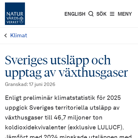
ENGLISH
SÖK
MENY
Klimat
Sveriges utsläpp och
upptag av växthusgaser
Granskad
:
17 juni 2026
Enligt preliminär klimat­statistik för 2025
uppgick Sveriges territoriella utsläpp av
växthusgaser till 46,7 miljoner ton
koldioxidekvivalenter (exklusive LULUCF).
Jämfört med 2024 minskade utsläppen med