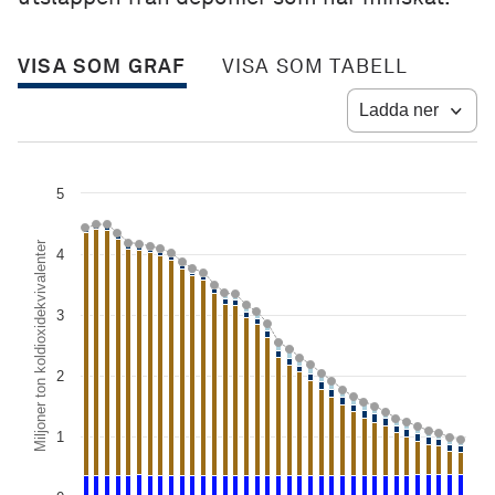
VISA SOM GRAF
VISA SOM TABELL
Ladda ner
Chart
5
Combination chart with 5 data series.
View as data table, Chart
Miljoner ton koldioxidekvivalenter
4
The chart has 1 X axis displaying Utsläpp av växthusgaser från avfa
The chart has 1 Y axis displaying Miljoner ton koldioxidekvivalenter
3
2
1