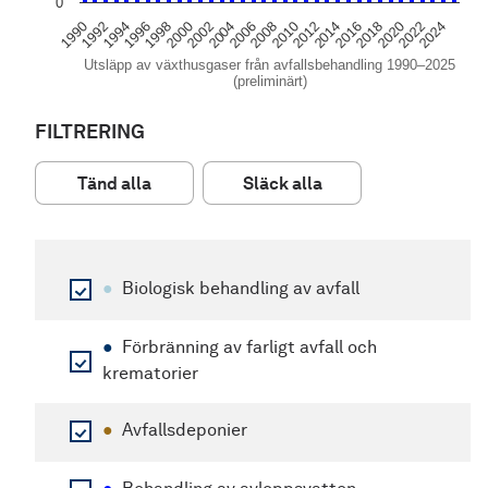
0
1994
2012
1992
2010
1990
2008
2006
2024
2004
2022
2002
2020
2000
2018
1998
2016
1996
2014
Utsläpp av växthusgaser från avfallsbehandling 1990–2025
(preliminärt)
End of interactive chart.
FILTRERING
Tänd alla
Släck alla
●
Biologisk behandling av avfall
●
Förbränning av farligt avfall och
krematorier
●
Avfallsdeponier