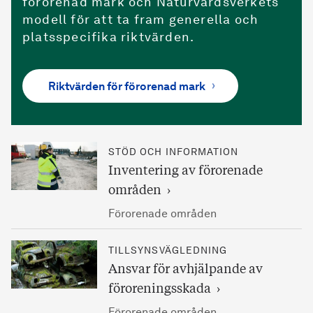
förorenad mark och Naturvårdsverkets
modell för att ta fram generella och
platsspecifika riktvärden.
Riktvärden för förorenad mark
STÖD OCH INFORMATION
Inventering av förorenade
områden
Förorenade områden
TILLSYNSVÄGLEDNING
Ansvar för avhjälpande av
föroreningsskada