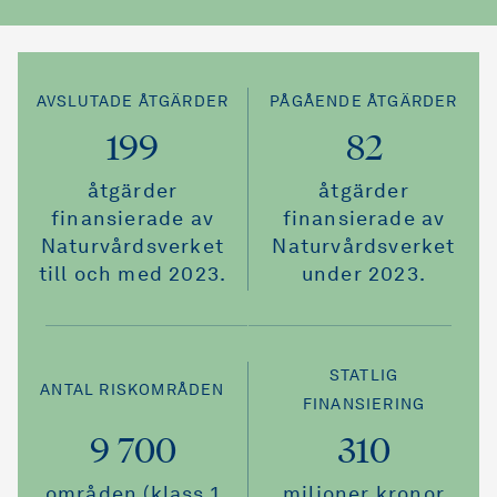
AVSLUTADE ÅTGÄRDER
PÅGÅENDE ÅTGÄRDER
199
82
åtgärder
åtgärder
finansierade av
finansierade av
Naturvårdsverket
Naturvårdsverket
till och med 2023.
under 2023.
STATLIG
ANTAL RISKOMRÅDEN
FINANSIERING
9 700
310
områden (klass 1
miljoner kronor