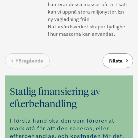
hanterar dessa massor på rätt sätt
kan vi uppnå stora miljönyttor. En
ny vägledning från
Naturvårdsverket skapar tydlighet
i hur massorna kan användas.
Föregående
Nästa
Statlig finansiering av
efterbehandling
I första hand ska den som förorenat
mark stå för att den saneras, eller
efterbehandlas, och kostnaden för det.