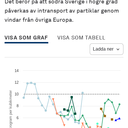
Det beror på att södra Sverige i högre grad
påverkas av intransport av partiklar genom
vindar från övriga Europa.
VISA SOM GRAF
VISA SOM TABELL
Ladda ner
Chart
14
Line chart with 9 lines.
12
View as data table, Chart
The chart has 1 X axis displaying Årsmedelvärden av partiklar (PM
Mikrogram per kubikmeter
The chart has 1 Y axis displaying Mikrogram per kubikmeter. Data r
10
8
6