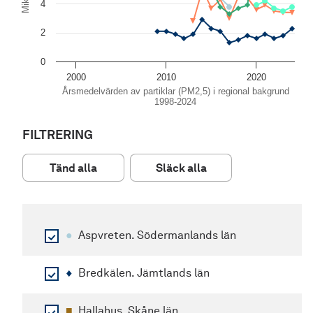
4
2
0
2000
2010
2020
Årsmedelvärden av partiklar (PM2,5) i regional bakgrund
1998-2024
End of interactive chart.
FILTRERING
Tänd alla
Släck alla
●
Aspvreten. Södermanlands län
♦
Bredkälen. Jämtlands län
■
Hallahus. Skåne län