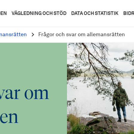
DEN
VÄGLEDNING OCH STÖD
DATA OCH STATISTIK
BID
mansrätten
Frågor och svar om allemansrätten
svar om
ten