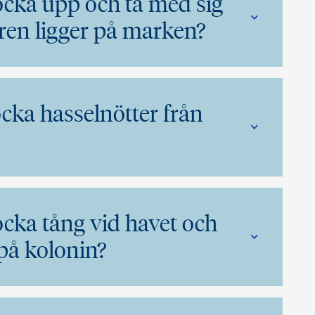
plocka upp och ta med sig
ren ligger på marken?
plocka hasselnötter från
plocka tång vid havet och
på kolonin?