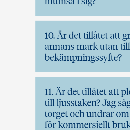
mumsa i sig?
10. Är det tillåtet att
annans mark utan tillå
bekämpningssyfte?
11. Är det tillåtet att
till ljusstaken? Jag s
torget och undrar om d
för kommersiellt bru