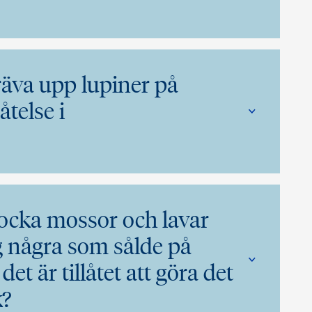
 gräva upp lupiner på
telse i
 plocka mossor och lavar
åg några som sålde på
et är tillåtet att göra det
k?