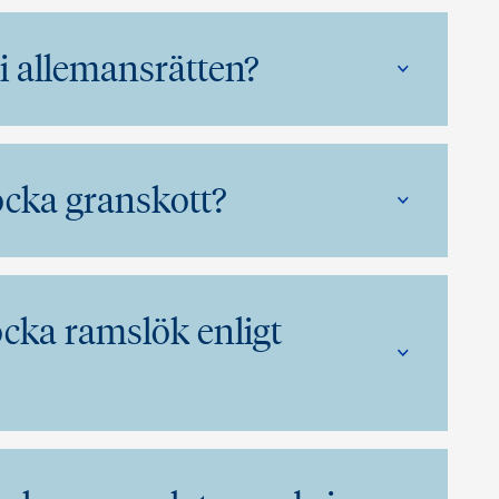
 i allemansrätten?
plocka granskott?
plocka ramslök enligt