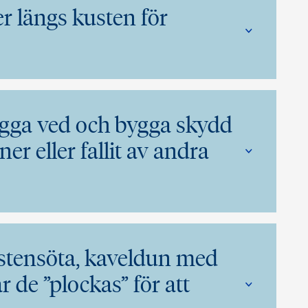
er längs kusten för
 hugga ved och bygga skydd
er eller fallit av andra
 stensöta, kaveldun med
 de ”plockas” för att