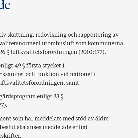
de
iv skattning, redovisning och rapportering av
jökvalitetsnormer i utomhusluft som kommunerna
26 § luftkvalitetsförordningen (2010:477).
igt 49 § första stycket 1
rksamhet och funktion vid nationellt
luftkvalitetsförordningen, samt
tgärdsprogram enligt 33 §
7).
ent som har meddelats med stöd av äldre
a beslut ska anses meddelade enligt
skrifter.