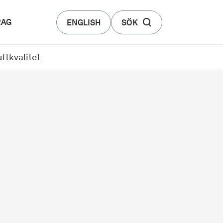
RAG
ENGLISH
SÖK
uftkvalitet