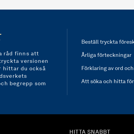
r
Beställ tryckta föresk
 råd finns att
Årliga förteckningar
tryckta versionen
Förklaring av ord oc
 hittar du också
rdsverkets
Att söka och hitta för
d och begrepp som
HITTA SNABBT