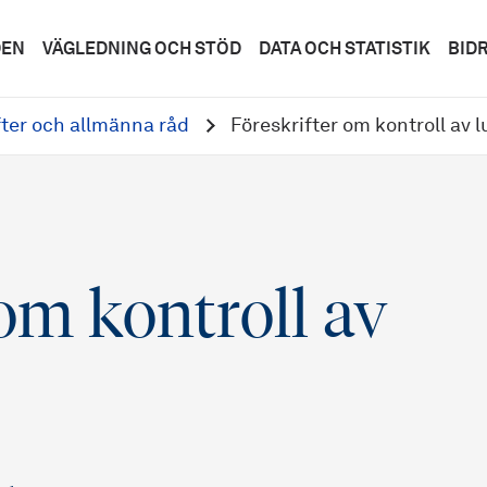
DEN
VÄGLEDNING OCH STÖD
DATA OCH STATISTIK
BID
fter och allmänna råd
Föreskrifter om kontroll av l
 om kontroll av