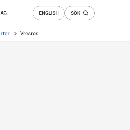
RAG
ENGLISH
SÖK
rter
Vresros