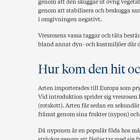
genom att den skuggar ut övrig vegeta
genom att stabilisera och beskugga sa
i omgivningen negativt.
Vresrosens vassa taggar och täta bestån
bland annat dyn- och kustmiljöer där 
Hur kom den hit oc
Arten importerades till Europa som pry
Vid introduktion sprider sig vresrosen
(rotskott). Arten får sedan en sekundär
främst genom sina frukter (nypon) och
Då nyponen är en populär föda hos mån
sträckor genom att fåglar tar med sig fr