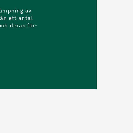
kämpning av
ån ett antal
och deras för-