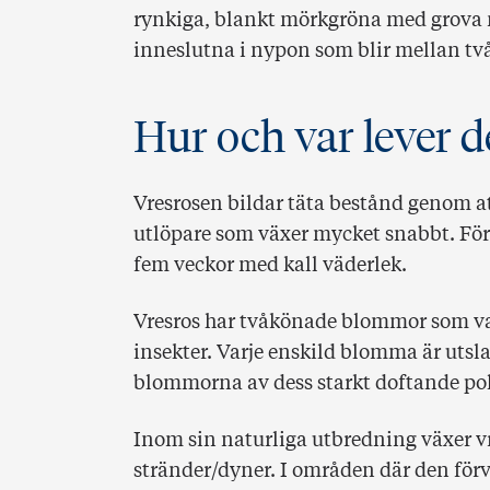
rynkiga, blankt mörkgröna med grova 
inneslutna i nypon som blir mellan två
Hur och var lever d
Vresrosen bildar täta bestånd genom at
utlöpare som växer mycket snabbt. För 
fem veckor med kall väderlek.
Vresros har tvåkönade blommor som van
insekter. Varje enskild blomma är utsla
blommorna av dess starkt doftande pol
Inom sin naturliga utbredning växer vr
stränder/dyner. I områden där den förvi