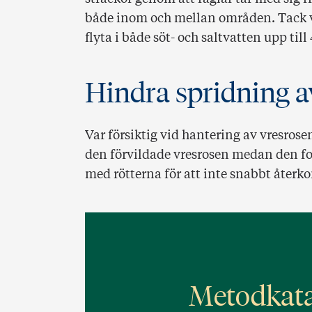
både inom och mellan områden. Tack va
flyta i både söt- och saltvatten upp til
Hindra spridning av
Var försiktig vid hantering av vresrose
den förvildade vresrosen medan den for
med rötterna för att inte snabbt åter
Metodkata