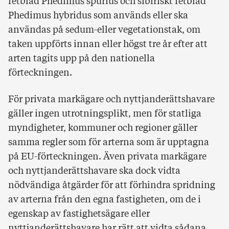
fetblad Phedimus spurius och sibiriskt fetblad
Phedimus hybridus som används eller ska
användas på sedum-eller vegetationstak, om
taken uppförts innan eller högst tre år efter att
arten tagits upp på den nationella
förteckningen.
För privata markägare och nyttjanderättshavare
gäller ingen utrotningsplikt, men för statliga
myndigheter, kommuner och regioner gäller
samma regler som för arterna som är upptagna
på EU-förteckningen. Även privata markägare
och nyttjanderättshavare ska dock vidta
nödvändiga åtgärder för att förhindra spridning
av arterna från den egna fastigheten, om de i
egenskap av fastighetsägare eller
nyttjanderättshavare har rätt att vidta sådana