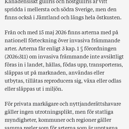
Kanadensiskt gullris och höstgullris är vitt
spridda i mellersta och södra Sverige, men den
finns också i Jämtland och längs hela östkusten.
Från och med 15 maj 2026 finns arterna med på
nationell förteckning över invasiva främmande
arter. Arterna får enligt 3 kap. 1 § förordningen
(2026:311) om invasiva främmande inte avsiktligt
föras in i landet, hållas, födas upp, transporteras,
släppas ut på marknaden, användas eller
utbytas, tillåtas reproducera sig, växa eller odlas
eller släppas ut i miljön.
För privata markägare och nyttjanderättshavare
gäller ingen utrotningsplikt, men för statliga
myndigheter, kommuner och regioner gäller
samma regler som för arterna som är upptagna