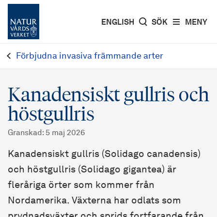
ENGLISH
SÖK
MENY
Förbjudna invasiva främmande arter
Kanadensiskt gullris och
höstgullris
Granskad
:
5 maj 2026
Kanadensiskt gullris (Solidago canadensis)
och höstgullris (Solidago gigantea) är
fleråriga örter som kommer från
Nordamerika. Växterna har odlats som
prydnadsväxter och sprids fortfarande från