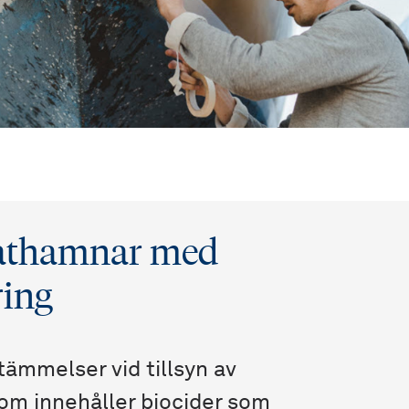
sbåthamnar med
ring
ämmelser vid tillsyn av
om innehåller biocider som