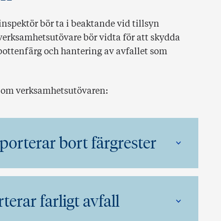
nspektör bör ta i beaktande vid tillsyn
verksamhetsutövare bör vidta för att skydda
bottenfärg och hantering av avfallet som
a om verksamhetsutövaren:
orterar bort färgrester
erar farligt avfall