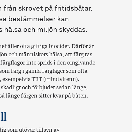
från skrovet på fritidsbåtar.
ssa bestämmelser kan
s hälsa och miljön skyddas.
håller ofta giftiga biocider. Därför är
ljön och människors hälsa, att färg tas
 färgflagor inte sprids i den omgivande
 som färg i gamla färglager som ofta
, exempelvis TBT (tributyltenn).
skadligt och förbjudet sedan länge,
 så länge färgen sitter kvar på båten.
ll
dig som utövar tillsyn av