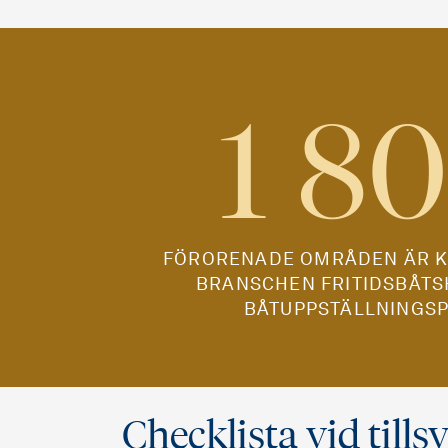
1 8
FÖRORENADE OMRÅDEN ÄR K
BRANSCHEN FRITIDSBÅT
BÅTUPPSTÄLLNINGSP
Checklista vid tills