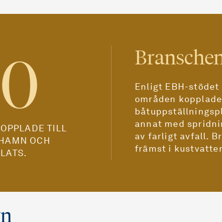
Branschen
00
Enligt EBH-stödet
områden kopplade 
båtuppställningsp
annat med spridni
OPPLADE TILL
av farligt avfall. 
SHAMN OCH
främst i kustvatte
LATS.
yn