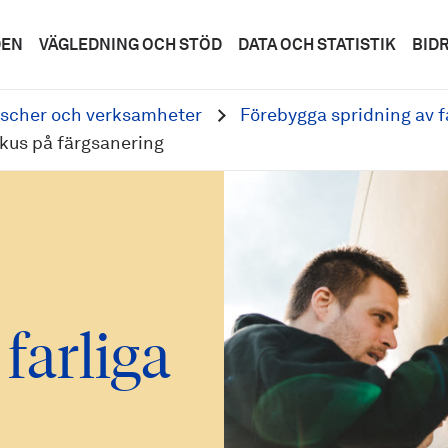
DEN
VÄGLEDNING OCH STÖD
DATA OCH STATISTIK
BID
scher och verksamheter
Förebygga spridning av f
okus på färgsanering
farliga