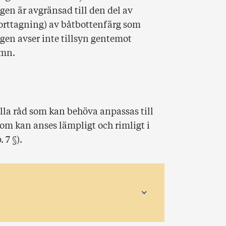
en är avgränsad till den del av
orttagning) av båtbottenfärg som
gen avser inte tillsyn gentemot
amn.
la råd som kan behöva anpassas till
som kan anses lämpligt och rimligt i
 7 §).