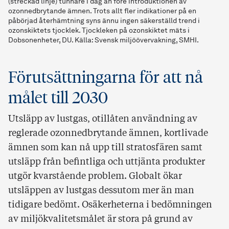
(streckad linje) tunnare i dag än före introduktionen av
ozonnedbrytande ämnen. Trots allt fler indikationer på en
påbörjad återhämtning syns ännu ingen säkerställd trend i
ozonskiktets tjocklek. Tjockleken på ozonskiktet mäts i
Dobsonenheter, DU. Källa: Svensk miljöövervakning, SMHI.
Förutsättningarna för att nå
målet till 2030
Utsläpp av lustgas, otillåten användning av
reglerade ozonnedbrytande ämnen, kortlivade
ämnen som kan nå upp till stratosfären samt
utsläpp från befintliga och uttjänta produkter
utgör kvarstående problem. Globalt ökar
utsläppen av lustgas dessutom mer än man
tidigare bedömt. Osäkerheterna i bedömningen
av miljökvalitetsmålet är stora på grund av