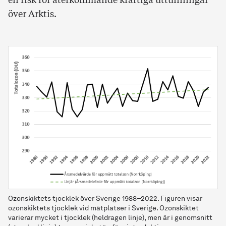
en risk för återkommande kraftiga uttunningar
över Arktis.
Ozonskiktets tjocklek över Sverige 1988–2022. Figuren visar
ozonskiktets tjocklek vid mätplatser i Sverige. Ozonskiktet
varierar mycket i tjocklek (heldragen linje), men är i genomsnitt