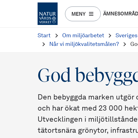
ÄMNESOMRÅ
MENY
Start
Om miljöarbetet
Sveriges
Når vi miljökvalitetsmålen?
Go
God bebyggd
Den bebyggda marken utgör ci
och har ökat med 23 000 hek
Utvecklingen i miljötillstånde
tätortsnära grönytor, infrast