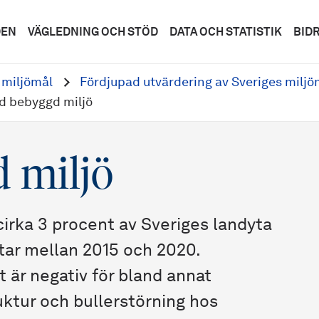
DEN
VÄGLEDNING OCH STÖD
DATA OCH STATISTIK
BID
 miljömål
Fördjupad utvärdering av Sveriges miljö
d bebyggd miljö
 miljö
rka 3 procent av Sveriges landyta
tar mellan 2015 och 2020.
t är negativ för bland annat
ruktur och bullerstörning hos