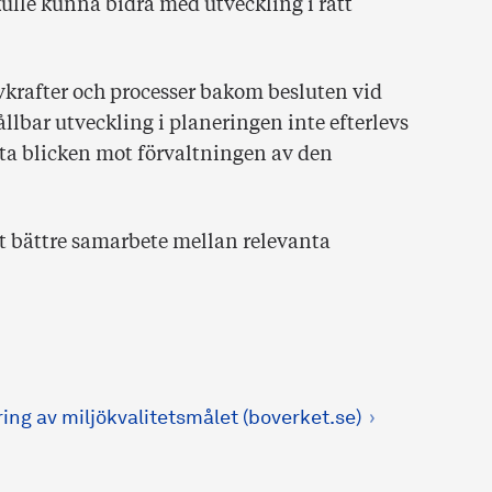
ulle kunna bidra med utveckling i rätt
ivkrafter och processer bakom besluten vid
llbar utveckling i planeringen inte efterlevs
yfta blicken mot förvaltningen av den
t bättre samarbete mellan relevanta
ing av miljökvalitetsmålet (boverket.se)