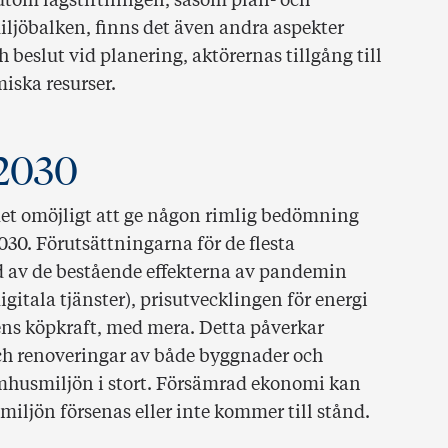
utom lagstiftningen, såsom plan- och
iljöbalken, finns det även andra aspekter
beslut vid planering, aktörernas tillgång till
iska resurser.
 2030
et omöjligt att ge någon rimlig bedömning
30. Förutsättningarna för de flesta
ljd av de bestående effekterna av pandemin
digitala tjänster), prisutvecklingen för energi
lens köpkraft, med mera. Detta påverkar
ch renoveringar av både byggnader och
omhusmiljön i stort. Försämrad ekonomi kan
a miljön försenas eller inte kommer till stånd.