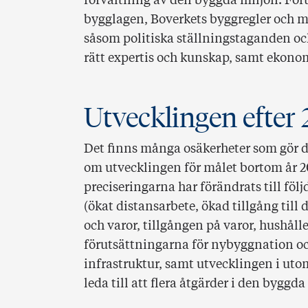
förvaltning av den byggda miljön. För
bygglagen, Boverkets byggregler och m
såsom politiska ställningstaganden och 
rätt expertis och kunskap, samt ekonom
Utvecklingen efter
Det finns många osäkerheter som gör d
om utvecklingen för målet bortom år 20
preciseringarna har förändrats till fö
(ökat distansarbete, ökad tillgång till 
och varor, tillgången på varor, hushål
förutsättningarna för nybyggnation o
infrastruktur, samt utvecklingen i ut
leda till att flera åtgärder i den byggd