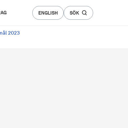
RAG
ENGLISH
SÖK
mål 2023