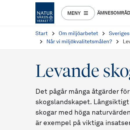
ÄMNESOMRÅ
MENY
Start
Om miljöarbetet
Sveriges
Når vi miljökvalitetsmålen?
Le
Levande sko
Det pågår många åtgärder för a
skogslandskapet. Långsiktigt f
skogar med höga naturvärden,
är exempel på viktiga insatser