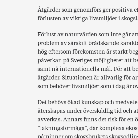
Åtgärder som genomförs ger positiva eff
förlusten av viktiga livsmiljöer i skog
Förlust av naturvärden som inte går att
problem av särskilt brådskande karaktä
hög eftersom förekomsten är starkt beg
påverkan på Sveriges möjligheter att 
samt nå internationella mål. För att b
åtgärder. Situationen är allvarlig för ar
som behöver livsmiljöer som i dag är o
Det behövs ökad kunskap och medvete
återskapas under överskådlig tid och a
avverkas. Annars finns det risk för en 
”läkningsförmåga”, där komplexa ekosy
påminner om skogsbrukets skogsodling