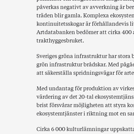
påverkas negativt av avverkning är ber
träden blir gamla. Komplexa ekosystem 
kontinuitetsskogar är förhållandevis li
Artdatabanken bedömer att cirka 400 a
trakthyggesbruket.
Sveriges gröna infrastruktur har stora 
grön infrastruktur brådskar. Med pågåe
att säkerställa spridningsvägar för art
Med undantag för produktion av virke
värdering av det 20-tal ekosystemtjäns
brist försvårar möjligheten att styra
ekosystemtjänster i riktning mot en s
Cirka 6 000 kulturlämningar uppskattas