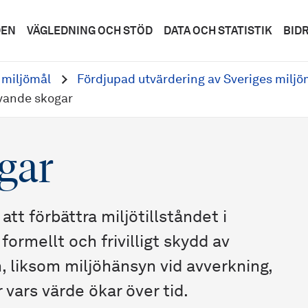
DEN
VÄGLEDNING OCH STÖD
DATA OCH STATISTIK
BID
 miljömål
Fördjupad utvärdering av Sveriges miljö
vande skogar
gar
tt förbättra miljötillståndet i
ormellt och frivilligt skydd av
 liksom miljöhänsyn vid avverkning,
 vars värde ökar över tid.