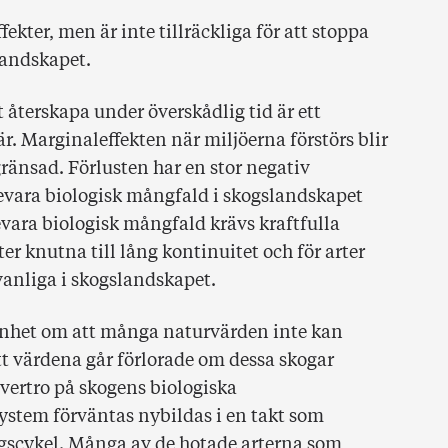
ekter, men är inte tillräckliga för att stoppa
slandskapet.
 återskapa under överskådlig tid är ett
r. Marginaleffekten när miljöerna förstörs blir
ränsad. Förlusten har en stor negativ
bevara biologisk mångfald i skogslandskapet
evara biologisk mångfald krävs kraftfulla
ter knutna till lång kontinuitet och för arter
vanliga i skogslandskapet.
nhet om att många naturvärden inte kan
tt värdena går förlorade om dessa skogar
övertro på skogens biologiska
stem förväntas nybildas i en takt som
scykel. Många av de hotade arterna som