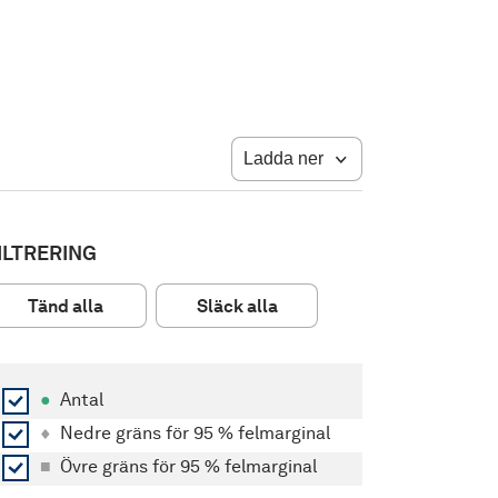
Ladda ner
ILTRERING
Tänd alla
Släck alla
●
Antal
♦
Nedre gräns för 95 % felmarginal
■
Övre gräns för 95 % felmarginal