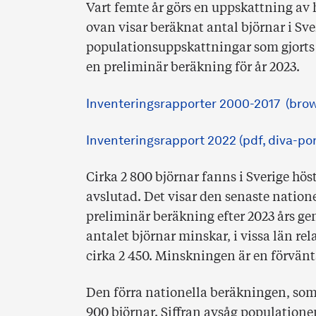
Vart femte år görs en uppskattning av 
ovan visar beräknat antal björnar i Sve
populationsuppskattningar som gjorts å
en preliminär beräkning för år 2023.
Inventeringsrapporter 2000-2017 (bro
Inventeringsrapport 2022 (pdf, diva-por
Cirka 2 800 björnar fanns i Sverige höst
avslutad. Det visar den senaste natio
preliminär beräkning efter 2023 års ge
antalet björnar minskar, i vissa län re
cirka 2 450. Minskningen är en förvänt
Den förra nationella beräkningen, som g
900 björnar. Siffran avsåg populationen