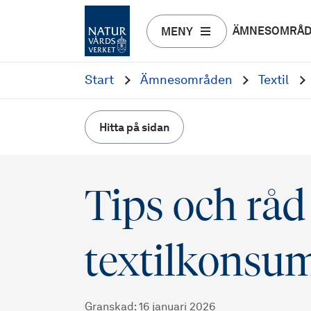
ÄMNESOMRÅ
MENY
Start
Ämnesområden
Textil
Hitta på sidan
Tips och råd 
textilkonsu
Granskad
:
16 januari 2026