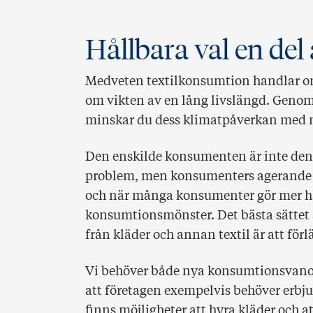
Hållbara val en del
Medveten textilkonsumtion handlar om 
om vikten av en lång livslängd. Genom 
minskar du dess klimatpåverkan med 
Den enskilde konsumenten är inte den 
problem, men konsumenters agerande är
och när många konsumenter gör mer håll
konsumtionsmönster. Det bästa sättet
från kläder och annan textil är att fö
Vi behöver både nya konsumtionsvanor
att företagen exempelvis behöver erbjud
finns möjligheter att hyra kläder och a