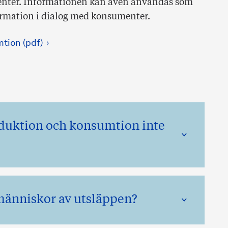
enter. Informationen kan även användas som
nformation i dialog med konsumenter.
mtion (pdf)
oduktion och konsumtion inte
människor av utsläppen?