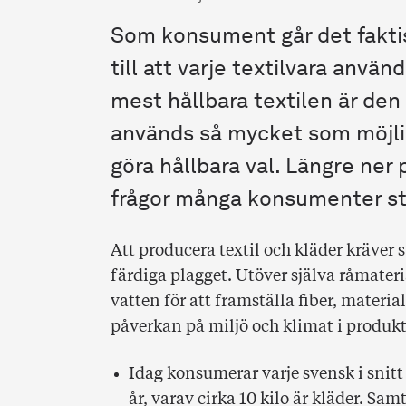
Som konsument går det faktisk
till att varje textilvara använ
mest hållbara textilen är den
används så mycket som möjligt
göra hållbara val. Längre ner 
frågor många konsumenter stä
Att producera textil och kläder kräver 
färdiga plagget. Utöver själva råmater
vatten för att framställa fiber, mater
påverkan på miljö och klimat i produkt
Idag konsumerar varje svensk i snitt
år, varav cirka 10 kilo är kläder. Sam