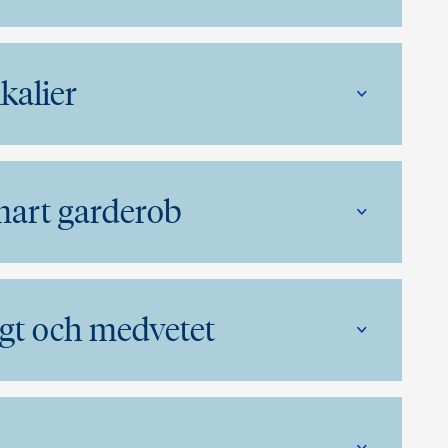
kalier
mart garderob
igt och medvetet