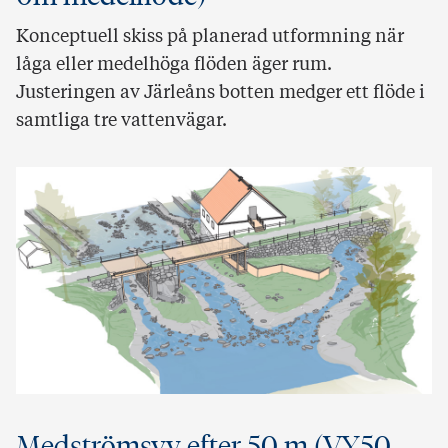
Konceptuell skiss på planerad utformning när
låga eller medelhöga flöden äger rum.
Justeringen av Järleåns botten medger ett flöde i
samtliga tre vattenvägar.
Medströmsvy efter 50 m (VY50