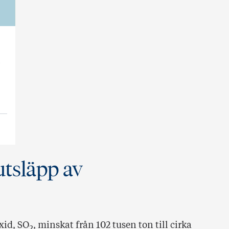
,
utsläpp av
xid, SO
, minskat från 102 tusen ton till cirka
2