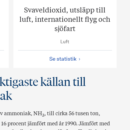
Svaveldioxid, utsläpp till
luft, internationellt flyg och
sjöfart
Luft
Se statistik
tigaste källan till
iak
n av ammoniak, NH
, till cirka 56 tusen ton,
3
 16 procent jämfört med år 1990. Jämfört med