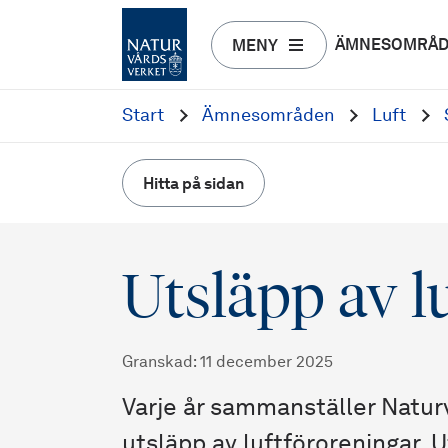
ÄMNESOMRÅ
MENY
Start
Ämnesområden
Luft
Hitta på sidan
Utsläpp av l
Granskad
:
11 december 2025
Varje år sammanställer Natur
utsläpp av luftföroreningar. 