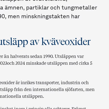
ka ämnen, partiklar och tungmetaller
990, men minskningstakten har
utsläpp av kväveoxider
r än halverats sedan 1990. Utsläppen var
 2023och 2024 minskade utsläppen med cirka 5
eoxider är inrikes transporter, industrin och
utsläpp från den internationella sjöfarten, men
e nationella utsläppen.