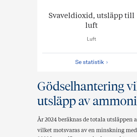
Svaveldioxid, utsläpp till
luft
Luft
Se statistik
Gödselhantering vik
utsläpp av ammon
År 2024 beräknas de totala utsläppe
vilket motsvaras av en minskning med