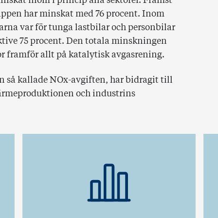
inskat inom i princip alla sektorer. Främst
läppen har minskat med 76 procent. Inom
rna var för tunga lastbilar och personbilar
ktive 75 procent. Den totala minskningen
 framför allt på katalytisk avgasrening.
 så kallade NOx-avgiften, har bidragit till
värmeproduktionen och industrins