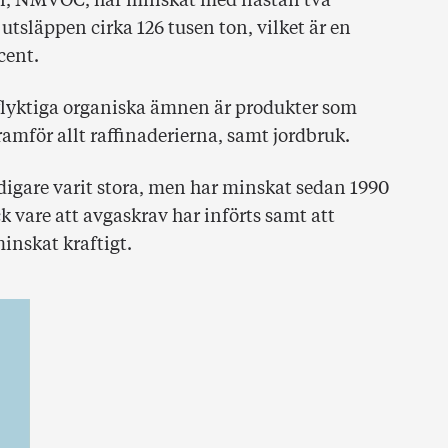
en, NMVOC, har minskat med nästan två
utsläppen cirka 126 tusen ton, vilket är en
cent.
flyktiga organiska ämnen är produkter som
amför allt raffinaderierna, samt jordbruk.
igare varit stora, men har minskat sedan 1990
k vare att avgaskrav har införts samt att
inskat kraftigt.