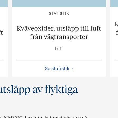
STATISTIK
K
Kväveoxider, utsläpp till luft
ft
från vägtransporter
Luft
Se statistik
tsläpp av flyktiga