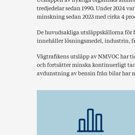
Utsläppen av flyktiga organiska ämn
tredjedelar sedan 1990. Under 2024 var 
minskning sedan 2023 med cirka 4 pro
De huvudsakliga utsläppskällorna för 
innehåller lösningsmedel, industrin, fr
Vägtrafikens utsläpp av NMVOC har tid
och fortsätter minska kontinuerligt tac
avdunstning av bensin från bilar har m