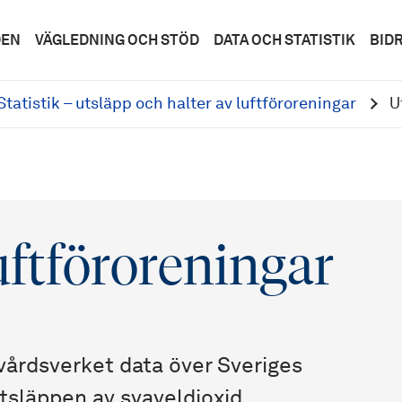
DEN
VÄGLEDNING OCH STÖD
DATA OCH STATISTIK
BID
Statistik – utsläpp och halter av luftföroreningar
U
uftföroreningar
vårdsverket data över Sveriges
Utsläppen av svaveldioxid,