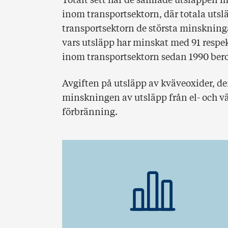
Totalt sett har de samlade utsläppen m
inom transportsektorn, där totala uts
transportsektorn de största minskninga
vars utsläpp har minskat med 91 respe
inom transportsektorn sedan 1990 beror
Avgiften på utsläpp av kväveoxider, den
minskningen av utsläpp från el- och 
förbränning.