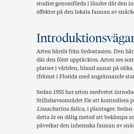
studier genomförda i länder där den in
effekter på den lokala faunan av snäck
Introduktionsväga
Arten härrör från Sydostasien. Den hä
där den först upptäcktes. Arten ses so
platser i världen, bland annat på olik
(främst i Florida med angränsande stat
Sedan 1955 har arten medvetet introduc
Stillahavsområdet för att kontrollera 
Lissachatina fulica
, i plantager. Seda
detta är en dålig metod att bekämpa s
påverkar den inhemska faunan av snäc