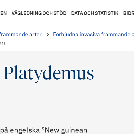
DEN
VÄGLEDNING OCH STÖD
DATA OCH STATISTIK
BID
 främmande arter
Förbjudna invasiva främmande a
ri
 Platydemus
 på engelska ”New guinean