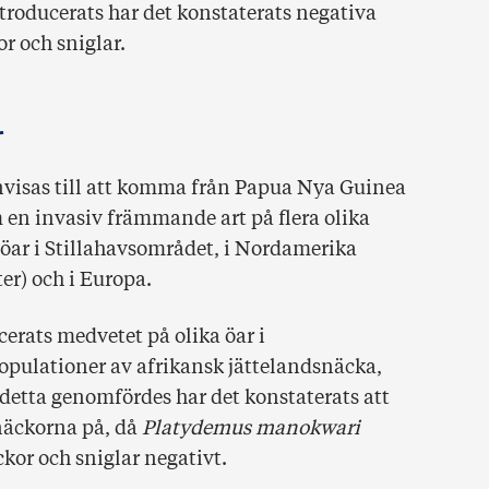
troducerats har det konstaterats negativa
or och sniglar.
r
nvisas till att komma från Papua Nya Guinea
m en invasiv främmande art på flera olika
a öar i Stillahavsområdet, i Nordamerika
er) och i Europa.
erats medvetet på olika öar i
populationer av afrikansk jättelandsnäcka,
n detta genomfördes har det konstaterats att
näckorna på, då
Platydemus manokwari
kor och sniglar negativt.