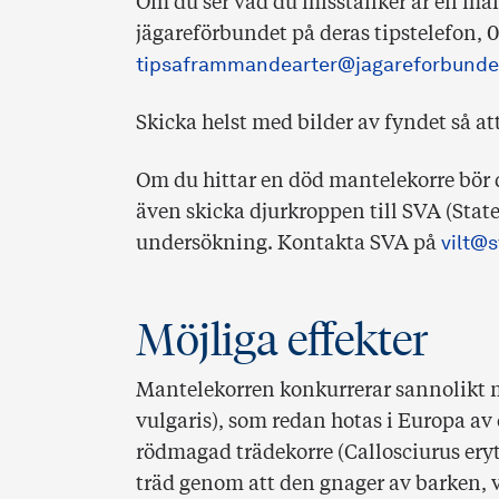
Om du ser vad du misstänker är en man
jägareförbundet på deras tipstelefon, 07
tipsaframmandearter@jagareforbunde
Skicka helst med bilder av fyndet så at
Om du hittar en död mantelekorre bör d
även skicka djurkroppen till SVA (Stat
undersökning. Kontakta SVA på
vilt@s
Möjliga effekter
Mantelekorren konkurrerar sannolikt 
vulgaris), som redan hotas i Europa av ö
rödmagad trädekorre (Callosciurus ery
träd genom att den gnager av barken, vi