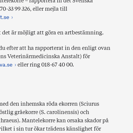
telekorre – rapportera in det Svenska
0-33 99 326, eller mejla till
t.se
t det är möjligt att göra en artbestämning.
u efter att ha rapporterat in den enligt ovan
ens Veterinärmedicinska Anstalt) för
va.se
eller ring 018-67 40 00.
med den inhemska röda ekorren (Sciurus
stlig gråekorre (S. carolinensis) och
thraeus). Mantelekorre kan orsaka skador på
lket i sin tur ökar trädens känslighet för