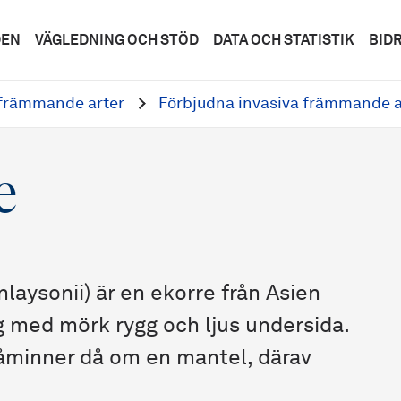
DEN
VÄGLEDNING OCH STÖD
DATA OCH STATISTIK
BID
 främmande arter
Förbjudna invasiva främmande a
e
laysonii) är en ekorre från Asien
g med mörk rygg och ljus undersida.
minner då om en mantel, därav