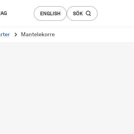
RAG
ENGLISH
SÖK
rter
Mantelekorre