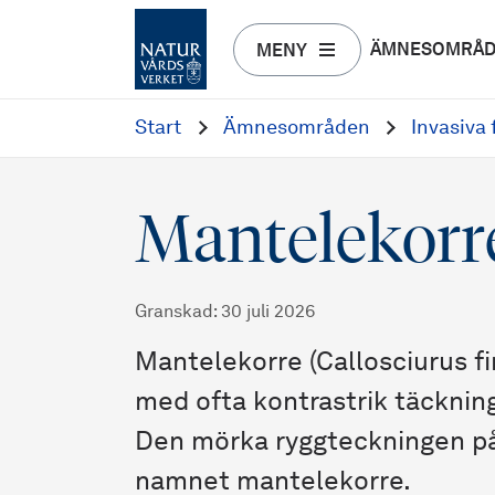
ÄMNESOMRÅ
MENY
Start
Ämnesområden
Invasiva
Mantelekorr
Granskad
:
30 juli 2026
Mantelekorre (Callosciurus fin
med ofta kontrastrik täcknin
Den mörka ryggteckningen på
namnet mantelekorre.