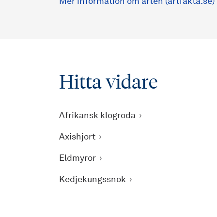
Mer information om arten (artfakta.se)
Hitta vidare
Afrikansk klogroda
Axishjort
Eldmyror
Kedjekungssnok