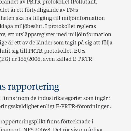
förandet av PRTR-protokollet (Pollutant,
llet är ett förtydligande av FN:s
eten ska ha tillgång till miljöinformation
laga miljöbeslut. I protokollet regleras
av, ett utsläppsregister med miljöinformation
ge är ett av de länder som tagit på sig att följa
utit sig till PRTR-protokollet. EU:s
(EG) nr 166/2006, även kallad E-PRTR-
s rapportering
et finns inom de industrikategorier som ingår i
eringsskyldighet enligt E-PRTR-förordningen.
apporteringsplikt finns förtecknade i
rapport, NFS 2016:8. Det rör sig om årliga