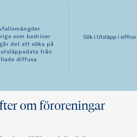
avfallsmängder
erige som bedriver
Sök i Utsläpp i siffror
 går det att söka på
s utsläppsdata från
llade diffusa
fter om föroreningar