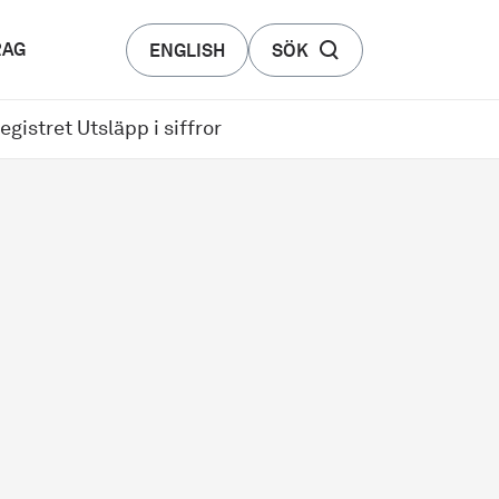
RAG
ENGLISH
SÖK
gistret Utsläpp i siffror