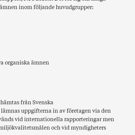
a ämnen inom följande huvudgrupper:
ra organiska ämnen
or hämtas från Svenska
 lämnas uppgifterna in av företagen via den
vänds vid internationella rapporteringar men
 miljökvalitetsmålen och vid myndigheters