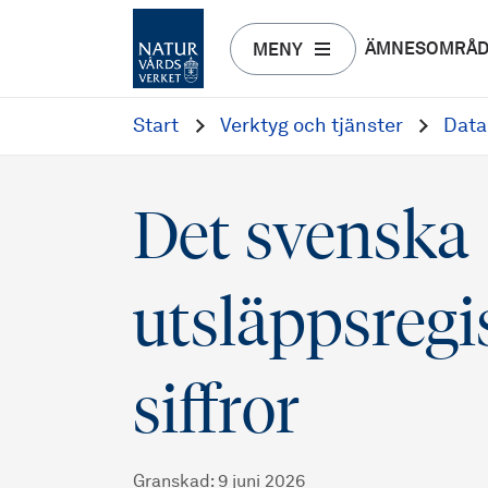
ÄMNESOMRÅ
MENY
Start
Verktyg och tjänster
Data
Det svenska
utsläppsregis
siffror
Granskad
:
9 juni 2026