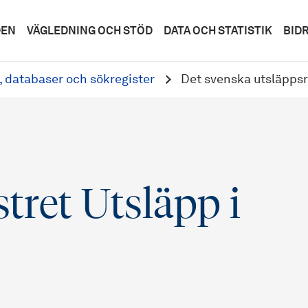
DEN
VÄGLEDNING OCH STÖD
DATA OCH STATISTIK
BID
, databaser och sökregister
Det svenska utsläppsre
tret Utsläpp i