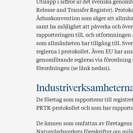
Utsläpp i siffror är det svenska genom
Release and Transfer Register). Protoko
Århuskonvention som säger att allmänh
samt ha möjlighet att påverka och överk
rapporteringen till, och utformningen 
som allmänheten har tillgång till. Sveri
reglerna i protokollet. Även EU har ansl
genomförande regleras via förordning 
förordningen (se länk nedan).
Industriverksamheterna
De företag som rapporterar till registr
PRTR-protokollet och som har rapport
De ämnen som omfattas av företagens r
Naturvårdsverkets föreskrifter om miljö