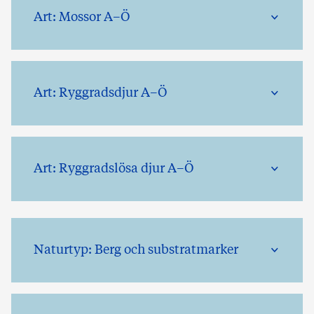
Art: Mossor A–Ö
Art: Ryggradsdjur A–Ö
Art: Ryggradslösa djur A–Ö
Naturtyp: Berg och substratmarker