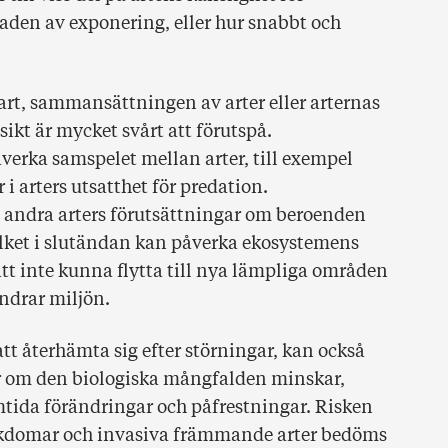
den av exponering, eller hur snabbt och
 art, sammansättningen av arter eller arternas
ikt är mycket svårt att förutspå.
erka samspelet mellan arter, till exempel
i arters utsatthet för predation.
a andra arters förutsättningar om beroenden
ilket i slutändan kan påverka ekosystemens
 att inte kunna flytta till nya lämpliga områden
ndrar miljön.
tt återhämta sig efter störningar, kan också
er om den biologiska mångfalden minskar,
amtida förändringar och påfrestningar. Risken
jukdomar och invasiva främmande arter bedöms