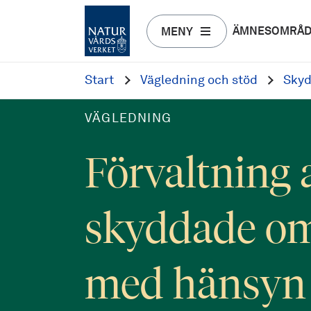
ÄMNESOMRÅ
MENY
Start
Vägledning och stöd
Skyd
VÄGLEDNING
Förvaltning 
skyddade o
med hänsyn t