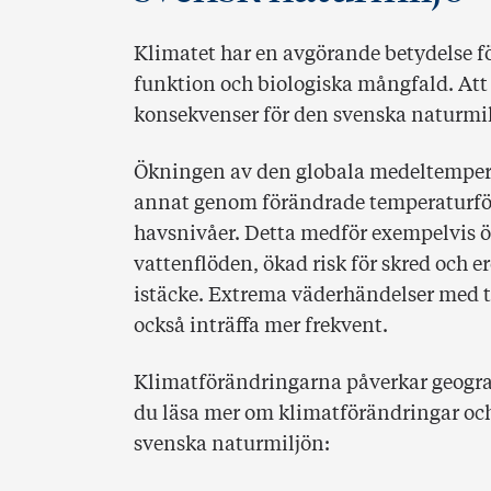
Klimatet har en avgörande betydelse f
funktion och biologiska mångfald. Att
konsekvenser för den svenska naturmil
Ökningen av den globala medeltempera
annat genom förändrade temperaturfö
havsnivåer. Detta medför exempelvis ök
vattenflöden, ökad risk för skred och e
istäcke. Extrema väderhändelser med 
också inträffa mer frekvent.
Klimatförändringarna påverkar geograf
du läsa mer om klimatförändringar och
svenska naturmiljön: