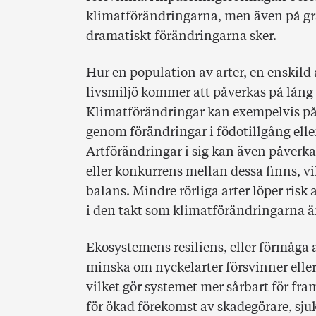
klimatförändringarna, men även på gra
dramatiskt förändringarna sker.
Hur en population av arter, en enskild
livsmiljö kommer att påverkas på lång s
Klimatförändringar kan exempelvis påv
genom förändringar i födotillgång eller 
Artförändringar i sig kan även påverk
eller konkurrens mellan dessa finns, v
balans. Mindre rörliga arter löper risk
i den takt som klimatförändringarna ä
Ekosystemens resiliens, eller förmåga a
minska om nyckelarter försvinner ell
vilket gör systemet mer sårbart för fr
för ökad förekomst av skadegörare, s