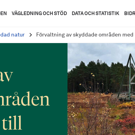
DEN
VÄGLEDNING OCH STÖD
DATA OCH STATISTIK
BID
dad natur
Förvaltning av skyddade områden med h
av
mråden
ill