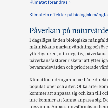
Klimatet förändras
Klimatets effekter på biologisk mångfal
Påverkan på naturvärd
I dagsläget är den biologiska mångfal
människans markanvändning och övere
ytterligare en, ofta negativ, påverkan
påverkansfaktorer riskerar att ytterlig
bevarandevärden och prioriterade värden
Klimatförändringarna har både direkta o
populationer och arter. Olika arter kom
kommer att anpassa sig och kan till 
inte kommer att kunna anpassa sig. De
försvinna. Anpassningsförmågan beror t