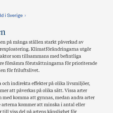
d i Sverige
en
den på många ställen starkt påverkad av
xploatering. Klimatförändringarna utgör
sfaktor som tillsammans med befintliga
are försämra förutsättningarna för prioriterade
 för friluftslivet.
ch indirekta effekter på olika livsmiljöer,
mer att påverkas på olika sätt. Vissa arter
och med komma att gynnas, medan andra arter
 arterna kommer att minska i antal eller
ill viss del på artens känslighet för