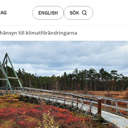
RAG
ENGLISH
SÖK
änsyn till klimat­förändringarna