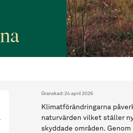
rna
Granskad
:
24 april 2026
Klimatförändringarna påver
naturvärden vilket ställer n
r
skyddade områden. Genom e