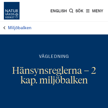
ENGLISH
SÖK
MENY
Miljöbalken
VÄGLEDNING
Hänsynsreglerna – 2
kap. miljöbalken