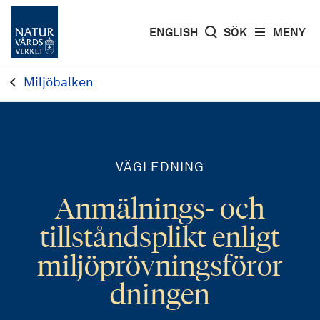
ENGLISH
SÖK
MENY
Miljöbalken
VÄGLEDNING
Anmälnings- och
tillståndsplikt enligt
miljöprövningsföror
dningen