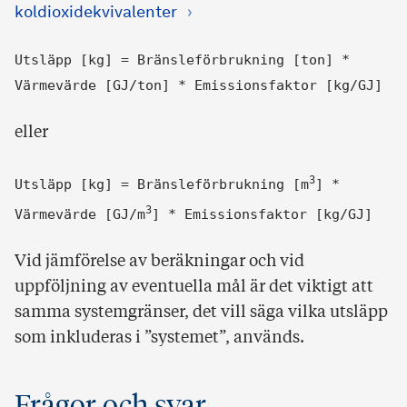
koldioxidekvivalenter
Utsläpp [kg] = Bränsleförbrukning [ton] *
Värmevärde [GJ/ton] * Emissionsfaktor [kg/GJ]
eller
3
Utsläpp [kg] = Bränsleförbrukning [m
] *
3
Värmevärde [GJ/m
] * Emissionsfaktor [kg/GJ]
Vid jämförelse av beräkningar och vid
uppföljning av eventuella mål är det viktigt att
samma systemgränser, det vill säga vilka utsläpp
som inkluderas i ”systemet”, används.
Frågor och svar