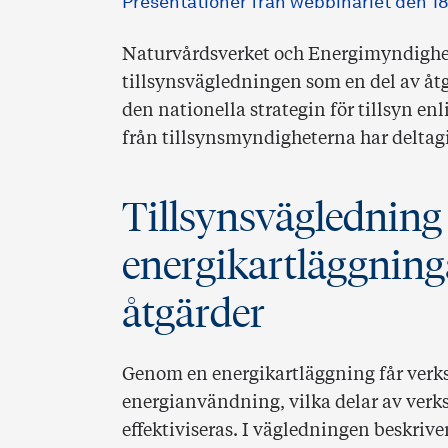
Presentationer från webbinariet den 18
Naturvårdsverket och Energimyndighe
tillsynsvägledningen som en del av åt
den nationella strategin för tillsyn en
från tillsynsmyndigheterna har deltagi
Tillsynsväglednin
energikartläggning
åtgärder
Genom en energikartläggning får ver
energianvändning, vilka delar av ver
effektiviseras. I vägledningen beskri