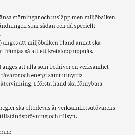
egränsa störningar och utsläpp men miljöbalken
vändningen som sådan och då speciellt
r.
§) anges att miljöbalken bland annat ska
i främjas så att ett kretslopp uppnås.
§) anges att alla som bedriver en verksamhet
 råvaror och energi samt utnyttja
återvinning. I första hand ska förnybara
s regler ska efterlevas är verksamhetsutövarens
tillståndsprövning och tillsyn.
erna: