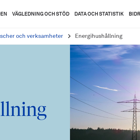
DEN
VÄGLEDNING OCH STÖD
DATA OCH STATISTIK
BID
scher och verksamheter
Energihushållning
llning