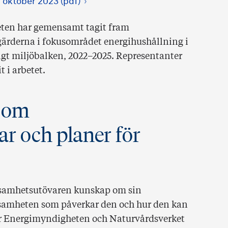
 oktober 2023 (pdf)
ten har gemensamt tagit fram
gärderna i fokusområdet energihushållning i
ligt miljöbalken, 2022–2025. Representanter
t i arbetet.
g om
ar och planer för
ksamhetsutövaren kunskap om sin
ksamheten som påverkar den och hur den kan
ver Energimyndigheten och Naturvårdsverket