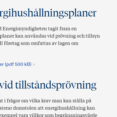
rgihushållningsplaner
d Energimyndigheten tagit fram en
planer kan användas vid prövning och tillsyn
ill företag som omfattas av lagen om
r (pdf 500 kB)
vid tillståndsprövning
 i frågor om vilka krav man kan ställa på
aterar domstolen att energihushållning kan
ill exempel vara villkor som begränsningsvärde