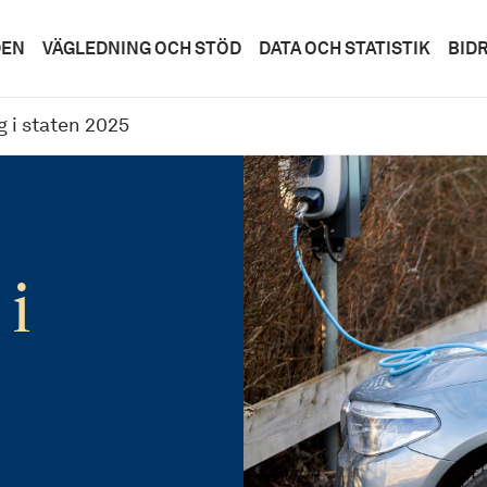
DEN
VÄGLEDNING OCH STÖD
DATA OCH STATISTIK
BID
g i staten 2025
 i