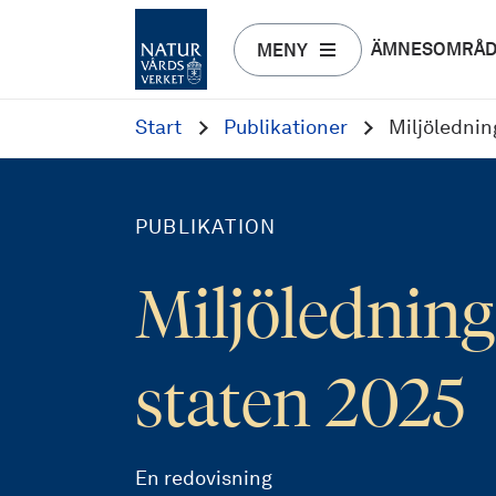
ÄMNESOMRÅ
MENY
Start
Publikationer
Miljölednin
PUBLIKATION
Miljöledning
staten 2025
En redovisning