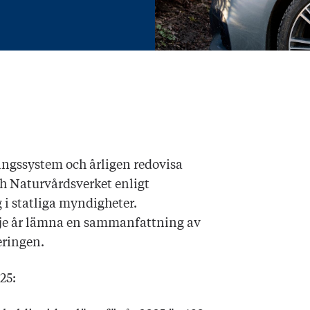
ingssystem och årligen redovisa
ch Naturvårdsverket enligt
 i statliga myndigheter.
rje år lämna en sammanfattning av
eringen.
25: