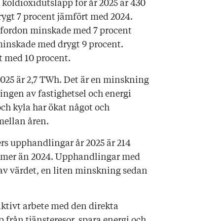
koldioxidutsläpp för år 2025 är 430
ygt 7 procent jämfört med 2024.
 fordon minskade med 7 procent
minskade med drygt 9 procent.
t med 10 procent.
025 är 2,7 TWh. Det är en minskning
ngen av fastighetsel och energi
och kyla har ökat något och
mellan åren.
ers upphandlingar år 2025 är 214
er mer än 2024. Upphandlingar med
t av värdet, en liten minskning sedan
aktivt arbete med den direkta
 från tjänsteresor, spara energi och