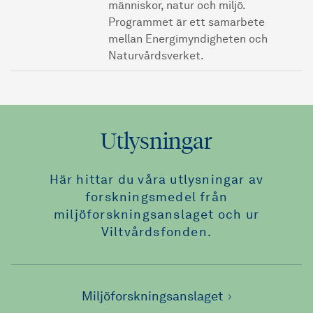
människor, natur och miljö.
Programmet är ett samarbete
mellan Energimyndigheten och
Naturvårdsverket.
Utlysningar
Här hittar du våra utlysningar av
forskningsmedel från
miljöforskningsanslaget och ur
Viltvårdsfonden.
Miljöforskningsanslaget