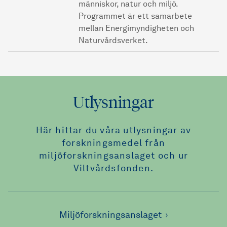
människor, natur och miljö.
Programmet är ett samarbete
mellan Energimyndigheten och
Naturvårdsverket.
Utlysningar
Här hittar du våra utlysningar av
forskningsmedel från
miljöforskningsanslaget och ur
Viltvårdsfonden.
Miljöforskningsanslaget