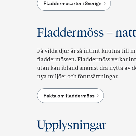
Fladdermusarter i Sverige
Fladdermöss – natt
Få vilda djur är så intimt knutna til
fladdermössen. Fladdermöss verkar int
utan kan ibland snarast dra nytta av den
nya miljöer och förutsättningar.
Fakta om fladdermöss
Upplysningar