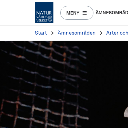
ÄMNESOMRÅ
MENY
Start
Ämnesområden
Arter oc