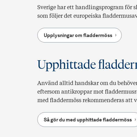
Sverige har ett handlingsprogram för
som följer det europeiska fladdermusa
Upplysningar om fladdermöss
Upphittade fladde
Använd alltid handskar om du behöver 
eftersom antikroppar mot fladdermusra
med fladdermöss rekommenderas att va
Så gör du med upphittade fladdermöss