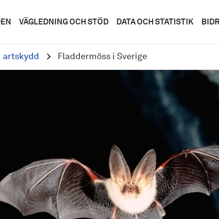
DEN
VÄGLEDNING OCH STÖD
DATA OCH STATISTIK
BID
h artskydd
Fladdermöss i Sverige