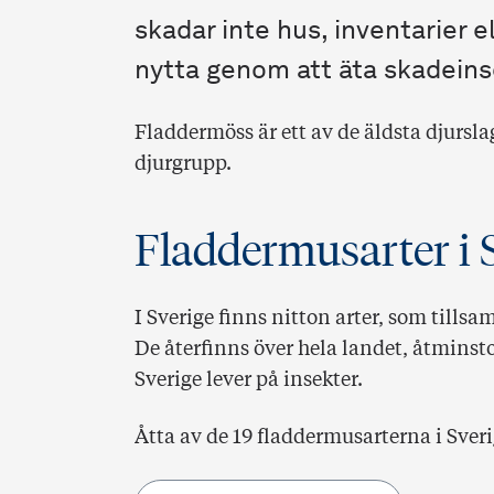
skadar inte hus, inventarier e
nytta genom att äta skadeinse
Fladdermöss är ett av de äldsta djursla
djurgrupp.
Fladdermusarter i 
I Sverige finns nitton arter, som tills
De återfinns över hela landet, åtminsto
Sverige lever på insekter.
Åtta av de 19 fladdermusarterna i Sver