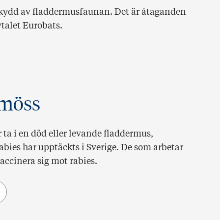
 skydd av fladdermusfaunan. Det är åtaganden
vtalet Eurobats.
rmöss
ta i en död eller levande fladdermus,
bies har upptäckts i Sverige. De som arbetar
ccinera sig mot rabies.