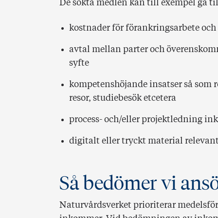
De sökta medlen kan till exempel gå til
kostnader för förankringsarbete oc
avtal mellan parter och överenskomme
syfte
kompetenshöjande insatser så som r
resor, studiebesök etcetera
process- och/eller projektledning ink
digitalt eller tryckt material releva
Så bedömer vi ans
Naturvårdsverket prioriterar medelsfö