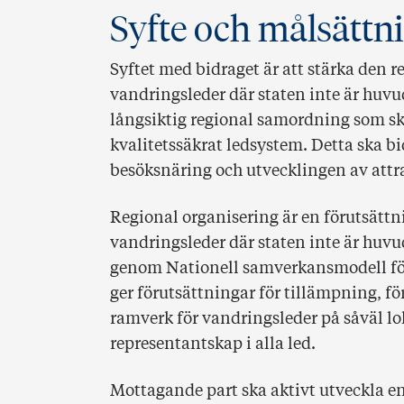
Syfte och målsättn
Syftet med bidraget är att stärka den 
vandringsleder där staten inte är hu
långsiktig regional samordning som ska
kvalitetssäkrat ledsystem. Detta ska bidr
besöksnäring och utvecklingen av attra
Regional organisering är en förutsättn
vandringsleder där staten inte är huv
genom Nationell samverkansmodell fö
ger förutsättningar för tillämpning, f
ramverk för vandringsleder på såväl l
representantskap i alla led.
Mottagande part ska aktivt utveckla en