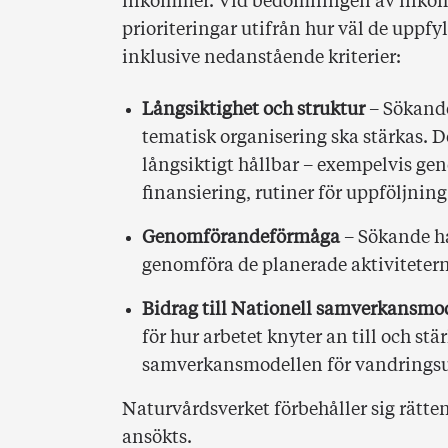
inkommer. Vid bedömningen av inkom
prioriteringar utifrån hur väl de uppf
inklusive nedanstående kriterier:
Långsiktighet och struktur
– Sökande 
tematisk organisering ska stärkas. D
långsiktigt hållbar – exempelvis gen
finansiering, rutiner för uppföljnin
Genomförandeförmåga
– Sökande har
genomföra de planerade aktiviteter
Bidrag till Nationell samverkansmod
för hur arbetet knyter an till och s
samverkansmodellen för vandringsu
Naturvårdsverket förbehåller sig rätt
ansökts.