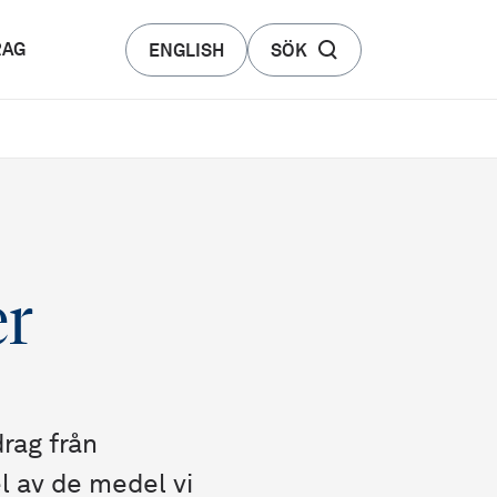
RAG
ENGLISH
SÖK
er
rag från
l av de medel vi