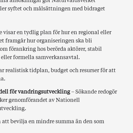
na ansökningar gör Naturvårdsverket
yller syftet och målsättningen med bidraget
visar en tydlig plan för hur en regional eller
et framgår hur organiseringen ska bli
om förankring hos berörda aktörer, stabil
g eller formella samverkansavtal.
 realistisk tidplan, budget och resurser för att
na.
ell för vandringsutveckling
– Sökande redogör
tärker genomförandet av Nationell
tveckling.
en att bevilja en mindre summa än den som