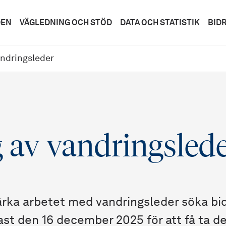
DEN
VÄGLEDNING OCH STÖD
DATA OCH STATISTIK
BID
andringsleder
 av vandringsled
ärka arbetet med vandringsleder söka bid
st den 16 december 2025 för att få ta de