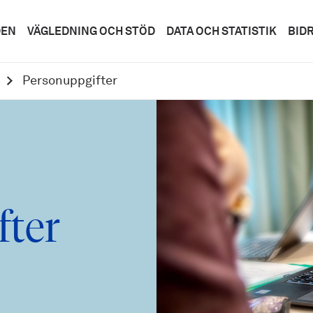
DEN
VÄGLEDNING OCH STÖD
DATA OCH STATISTIK
BID
Personuppgifter
fter