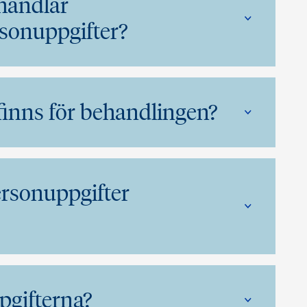
handlar
sonuppgifter?
 finns för behandlingen?
ersonuppgifter
ppgifterna?