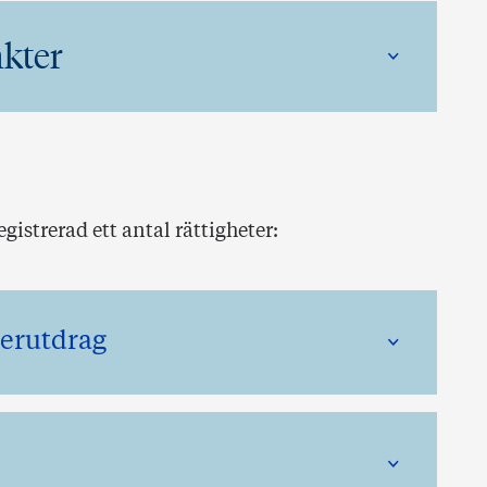
kter
istrerad ett antal rättigheter:
sterutdrag