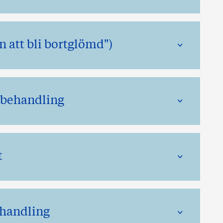
en att bli bortglömd")
v behandling
t
ehandling