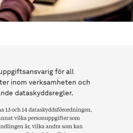
ppgiftsansvarig för all
fter inom verksamheten och
ande dataskyddsregler.
rna 13 och 14 dataskyddsförordningen,
annat vilka personuppgifter som
dlingen är, vilka andra som kan