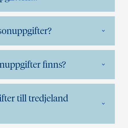
sonuppgifter?
nuppgifter finns?
er till tredjeland