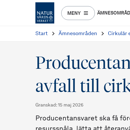
ÄMNESOMRÅ
MENY
Start
Ämnesområden
Cirkulär
Producentan
avfall till c
Granskad
:
15 maj 2026
Producentansvaret ska få för
resurssnåla, lätta att återan