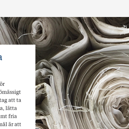
a
ör
jömässigt
tag att ta
a, lätta
mt fria
ål är att