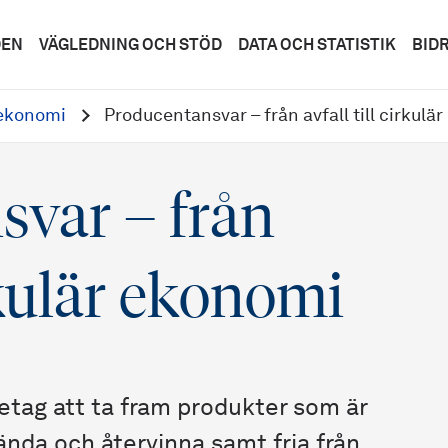
DEN
VÄGLEDNING OCH STÖD
DATA OCH STATISTIK
BID
 ekonomi
Producentansvar – från avfall till cirkulä
svar – från
irkulär ekonomi
etag att ta fram produkter som är
vända och återvinna samt fria från