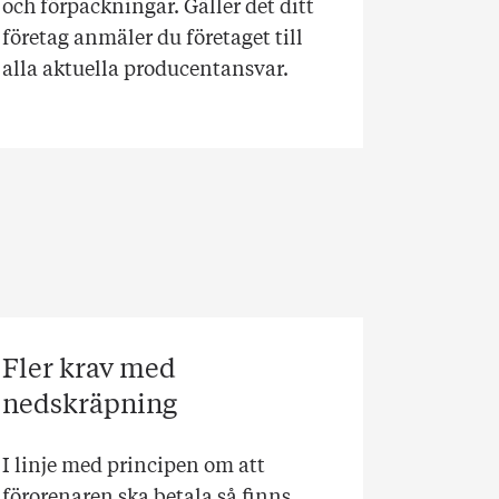
och förpackningar. Gäller det ditt
företag anmäler du företaget till
alla aktuella producentansvar.
Fler krav med
nedskräpning
I linje med principen om att
förorenaren ska betala så finns