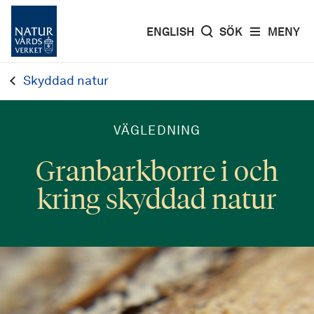
ENGLISH
SÖK
MENY
Skyddad natur
VÄGLEDNING
Granbarkborre i och
kring skyddad natur