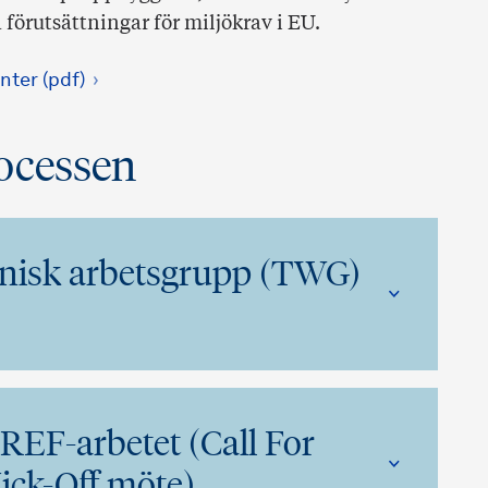
a förutsättningar för miljökrav i EU.
nter (pdf)
rocessen
knisk arbetsgrupp (TWG)
REF-arbetet (Call For
Kick-Off möte)