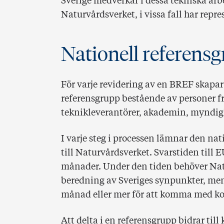
Sverige medverkar i dessa tekniska ar
Naturvårdsverket, i vissa fall har repre
Nationell referens
För varje revidering av en BREF skapa
referensgrupp bestående av personer fr
teknikleverantörer, akademin, myndigh
I varje steg i processen lämnar den na
till Naturvårdsverket. Svarstiden till E
månader. Under den tiden behöver Natu
beredning av Sveriges synpunkter, men
månad eller mer för att komma med k
Att delta i en referensgrupp bidrar ti