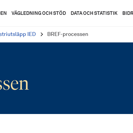
DEN
VÄGLEDNING OCH STÖD
DATA OCH STATISTIK
BID
striutsläpp IED
BREF-processen
ssen