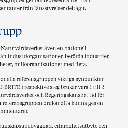
betsgrupper genom representanter från
sentanter från länsstyrelser deltagit.
grupp
r Naturvårdsverket även en nationell
ån industriorganisationer, berörda industrier,
eter, miljöorganisationer med flera.
tionella referensgruppen viktiga synpunkter
U-BRITE i respektive steg brukar vara 1 till 2
rvårdsverket och Regeringskansliet tid för
 referensgruppen brukar ofta kunna ges en
ommentarer.
ll kunskapsuppbyggnad, erfarenhetsutbyte och