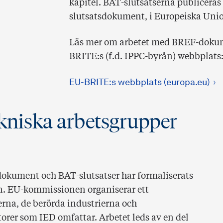
kapitel. BAT-slutsatserna publiceras
slutsatsdokument, i Europeiska Uni
Läs mer om arbetet med BREF-dokum
BRITE:s (f.d. IPPC-byrån) webbplats
EU-BRITE:s webbplats (europa.eu)
kniska arbetsgrupper
dokument och BAT-slutsatser har formaliserats
n. EU-kommissionen organiserar ett
na, de berörda industrierna och
orer som IED omfattar. Arbetet leds av en del