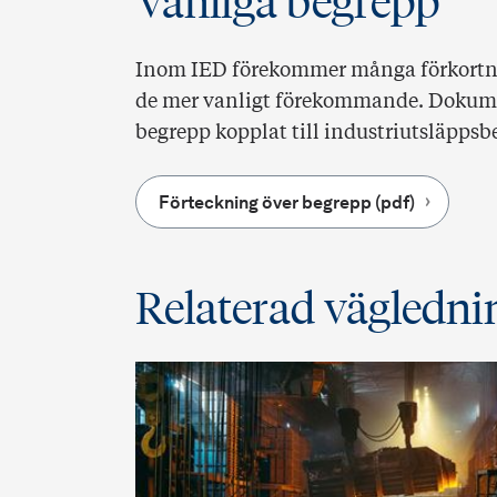
Vanliga begrepp
Inom IED förekommer många förkortnin
de mer vanligt förekommande. Dokumen
begrepp kopplat till industriutsläpps
Förteckning över begrepp (pdf)
Relaterad vägledni