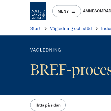
ÄMNESOMRÅ
MENY
Start
Vägledning och stöd
Indu
VÄGLEDNING
BREF-proce
Hitta på sidan