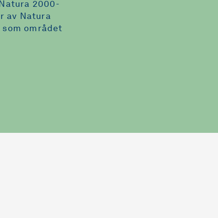
 Natura 2000-
r av Natura
er som området