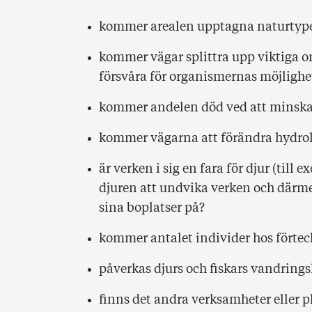
kommer arealen upptagna naturtype
kommer vägar splittra upp viktiga om
försvåra för organismernas möjlighet 
kommer andelen död ved att minsk
kommer vägarna att förändra hydrolo
är verken i sig en fara för djur (till
djuren att undvika verken och därmed
sina boplatser på?
kommer antalet individer hos förtec
påverkas djurs och fiskars vandringsl
finns det andra verksamheter eller 