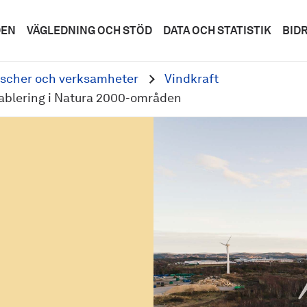
DEN
VÄGLEDNING OCH STÖD
DATA OCH STATISTIK
BID
scher och verksamheter
Vindkraft
etablering i Natura 2000-områden