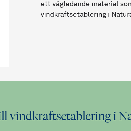
ett vägledande material som
vindkraftsetablering i Nat
ill vindkraftsetablering 