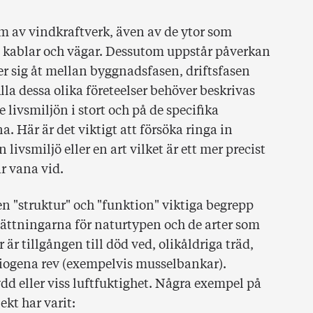
m av vindkraftverk, även av de ytor som
, kablar och vägar. Dessutom uppstår påverkan
er sig åt mellan byggnadsfasen, driftsfasen
la dessa olika företeelser behöver beskrivas
livsmiljön i stort och på de specifika
. Här är det viktigt att försöka ringa in
ivsmiljö eller en art vilket är ett mer precist
är vana vid.
 "struktur" och "funktion" viktiga begrepp
tsättningarna för naturtypen och de arter som
är tillgången till död ved, olikåldriga träd,
 biogena rev (exempelvis musselbankar).
dd eller viss luftfuktighet. Några exempel på
ekt har varit: