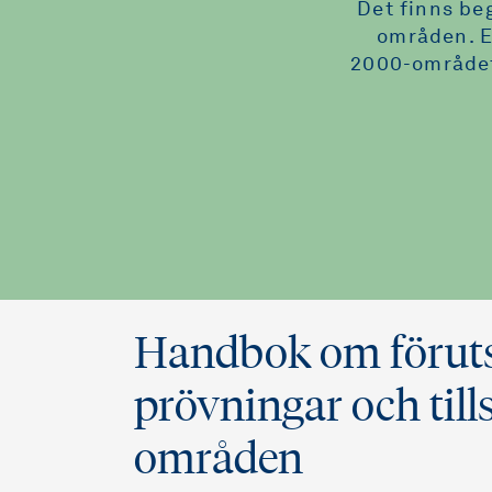
Det finns be
områden. E
2000-området 
Handbok om föruts
prövningar och till
områden