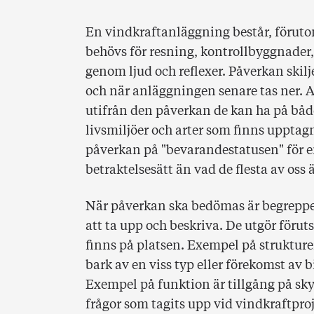
En vindkraftanläggning består, föruto
behövs för resning, kontrollbyggnader
genom ljud och reflexer. Påverkan skilj
och när anläggningen senare tas ner. Al
utifrån den påverkan de kan ha på både 
livsmiljöer och arter som finns upptagna
påverkan på "bevarandestatusen" för en l
betraktelsesätt än vad de flesta av oss 
När påverkan ska bedömas är begreppen
att ta upp och beskriva. De utgör föru
finns på platsen. Exempel på strukturer 
bark av en viss typ eller förekomst av
Exempel på funktion är tillgång på sky
frågor som tagits upp vid vindkraftproj