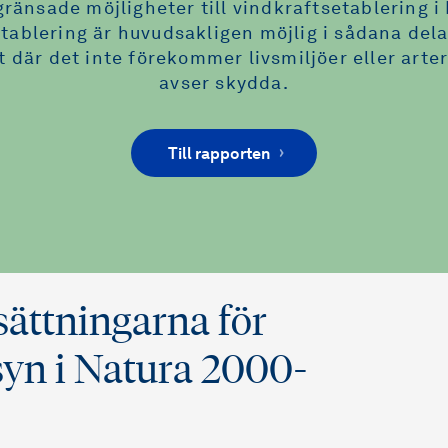
gränsade möjligheter till vindkraftsetablering i
tablering är huvudsakligen möjlig i sådana dela
där det inte förekommer livsmiljöer eller art
avser skydda.
Till rapporten
ättningarna för
syn i Natura 2000-