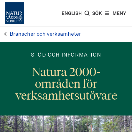
ENGLISH
SÖK
MENY
Branscher och verksamheter
STÖD OCH INFORMATION
Natura 2000-
områden för
verksamhetsutövare