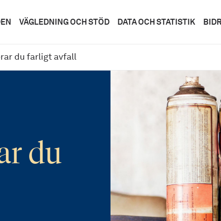
DEN
VÄGLEDNING OCH STÖD
DATA OCH STATISTIK
BID
ar du farligt avfall
ar du