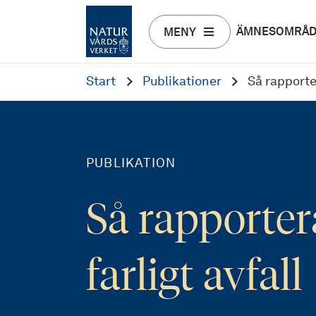
ÄMNESOMRÅ
MENY
Start
Publikationer
Så rapporter
PUBLIKATION
Så rapporter
farligt avfall