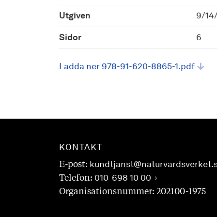
Utgiven
9/14
Sidor
6
Ladda ner 978-91-620-8865-1.pdf
KONTAKT
E-post:
kundtjanst@naturvardsverket.
Telefon:
010-698 10 00
Organisationsnummer: 202100-1975