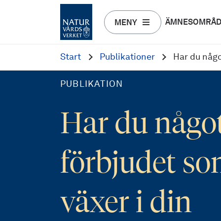
ÄMNESOMRÅ
MENY
Start
Publikationer
Har du någo
PUBLIKATION
Har du någo
förbjudet s
växer i din