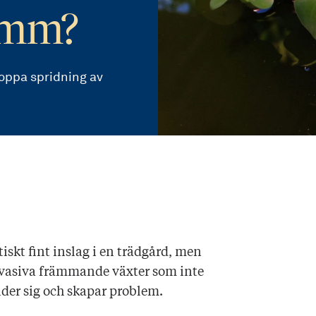
amm?
toppa spridning av
skt fint inslag i en trädgård, men
nvasiva främmande växter som inte
rider sig och skapar problem.