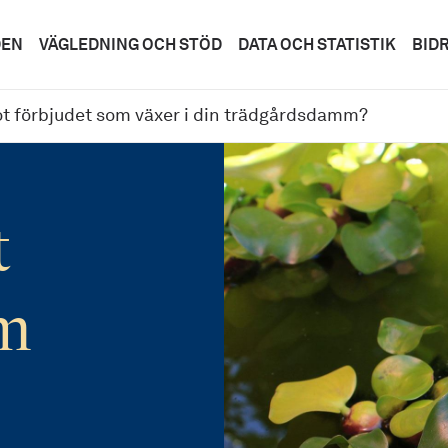
DEN
VÄGLEDNING OCH STÖD
DATA OCH STATISTIK
BID
t förbjudet som växer i din trädgårdsdamm?
t
om