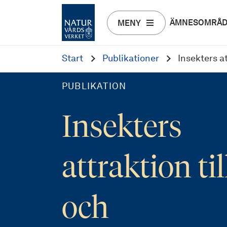
ÄMNESOMRÅ
MENY
Start
Publikationer
Insekters a
PUBLIKATION
Insekters
attraktion til
och