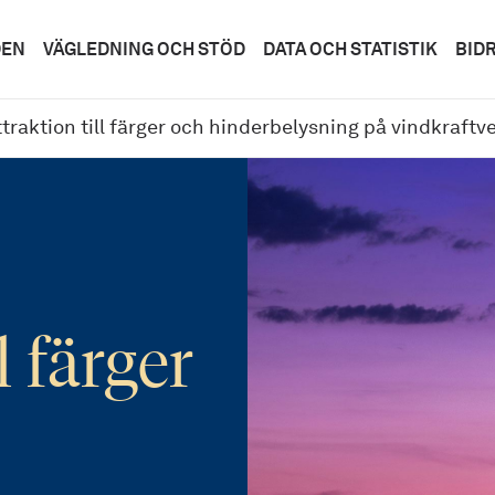
DEN
VÄGLEDNING OCH STÖD
DATA OCH STATISTIK
BID
ttraktion till färger och hinderbelysning på vindkraftv
l färger