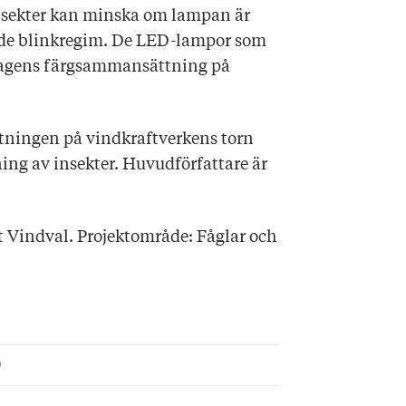
insekter kan minska om lampan är
nde blinkregim. De LED-lampor som
r. Dagens färgsammansättning på
tningen på vindkraftverkens torn
ning av insekter. Huvudförfattare är
 Vindval. Projektområde: Fåglar och
9