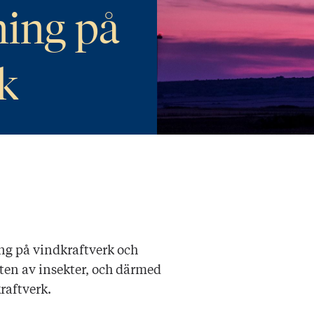
ning på
k
ng på vindkraftverk och
en av insekter, och därmed
raftverk.