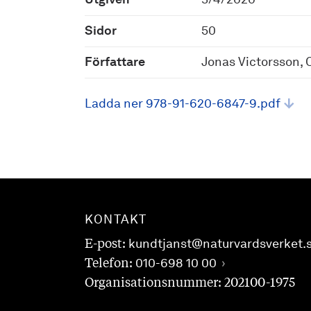
Utgiven
3/4/2020
Sidor
50
Författare
Jonas Victorsson, 
Ladda ner 978-91-620-6847-9.pdf
KONTAKT
E-post:
kundtjanst@naturvardsverket.
Telefon:
010-698 10 00
Organisationsnummer: 202100-1975