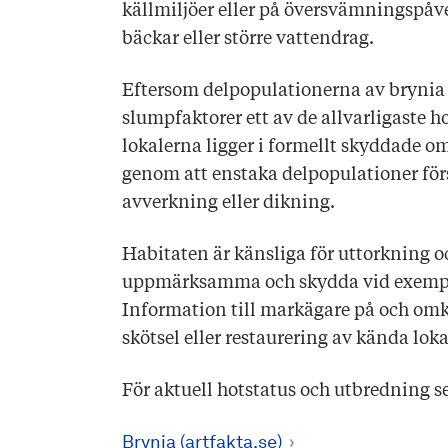
källmiljöer eller på översvämningspåv
bäckar eller större vattendrag.
Eftersom delpopulationerna av brynia är
slumpfaktorer ett av de allvarligaste h
lokalerna ligger i formellt skyddade o
genom att enstaka delpopulationer förs
avverkning eller dikning.
Habitaten är känsliga för uttorkning oc
uppmärksamma och skydda vid exempel
Information till markägare på och omk
skötsel eller restaurering av kända loka
För aktuell hotstatus och utbredning 
Brynia (artfakta.se)