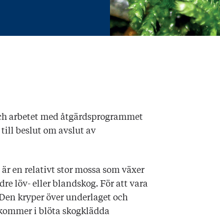
och arbetet med åtgärdsprogrammet
till beslut om avslut av
) är en relativt stor mossa som växer
ldre löv- eller blandskog. För att vara
. Den kryper över underlaget och
ekommer i blöta skogklädda