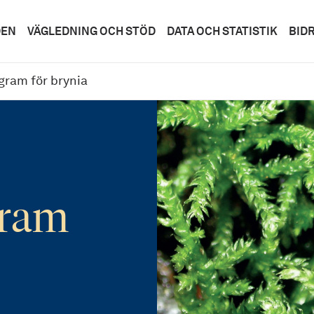
DEN
VÄGLEDNING OCH STÖD
DATA OCH STATISTIK
BID
gram för brynia
gram