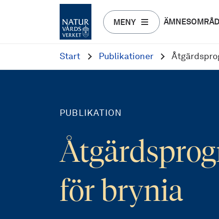
ÄMNESOMRÅ
MENY
Start
Publikationer
Åtgärdspro
PUBLIKATION
Åtgärdspro
för brynia