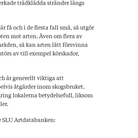
erkade trädklädda stränder längs
 få och i de flesta fall små, så utgör
oten mot arten. Även om flera av
mråden, så kan arten lätt försvinna
törs av till exempel körskador,
h är generellt viktiga att
vis åtgärder inom skogsbruket.
ring lokalerna betydelsefull, liksom
ler.
se SLU Artdatabanken: