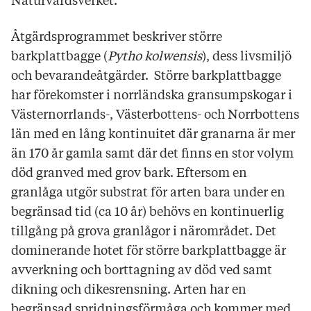
Naturvårdsverket.
Åtgärdsprogrammet beskriver större
barkplattbagge (
Pytho kolwensis
), dess livsmiljö
och bevarandeåtgärder. Större barkplattbagge
har förekomster i norrländska gransumpskogar i
Västernorrlands-, Västerbottens- och Norrbottens
län med en lång kontinuitet där granarna är mer
än 170 år gamla samt där det finns en stor volym
död granved med grov bark. Eftersom en
granlåga utgör substrat för arten bara under en
begränsad tid (ca 10 år) behövs en kontinuerlig
tillgång på grova granlågor i närområdet. Det
dominerande hotet för större barkplattbagge är
avverkning och borttagning av död ved samt
dikning och dikesrensning. Arten har en
begränsad spridningsförmåga och kommer med