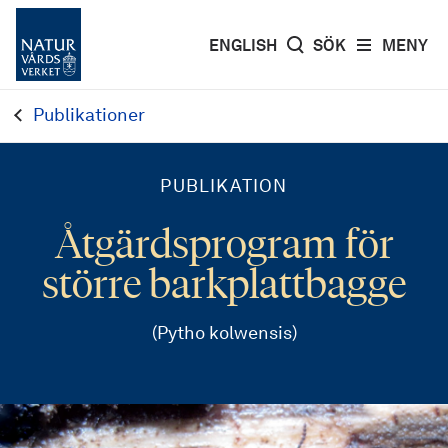
ENGLISH
SÖK
MENY
Publikationer
PUBLIKATION
Åtgärdsprogram för
större barkplattbagge
(Pytho kolwensis)