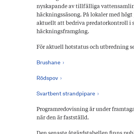
nyskapande av tillfälliga vattensamli
häckningssäsong. På lokaler med högt 
aktuellt att bedriva predatorkontroll i 
häckningsframgång.
För aktuell hotstatus och utbre
Brushane
Rödspov
Svartbent strandpipare
Programredovisning är under framtaga
när den är fastställd.
Den senaste åtgärdstabellen finns pub