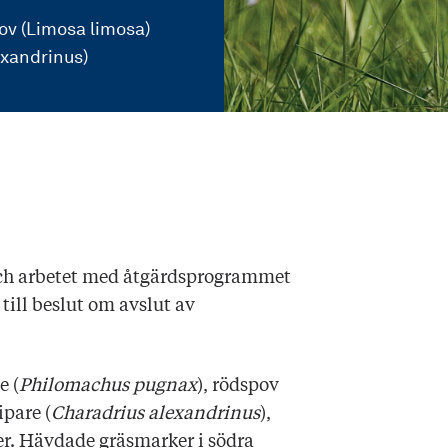
v (Limosa limosa)
exandrinus)
och arbetet med åtgärdsprogrammet
till beslut om avslut av
e (
Philomachus pugnax
), rödspov
ipare (
Charadrius alexandrinus
),
er. Hävdade gräsmarker i södra