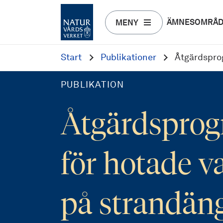
ÄMNESOMRÅ
MENY
Start
Publikationer
Åtgärdspro
PUBLIKATION
Åtgärdspro
för hotade v
på strandän