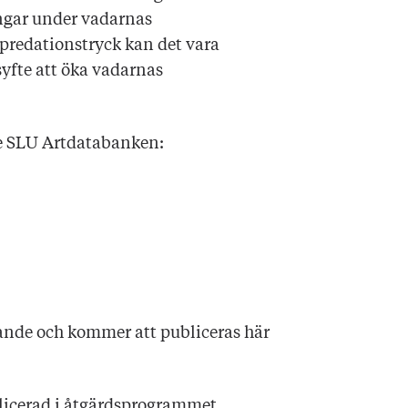
ngar under vadarnas
predationstryck kan det vara
syfte att öka vadarnas
dning se SLU Artdatabanken:
nde och kommer att publiceras här
licerad i åtgärdsprogrammet.