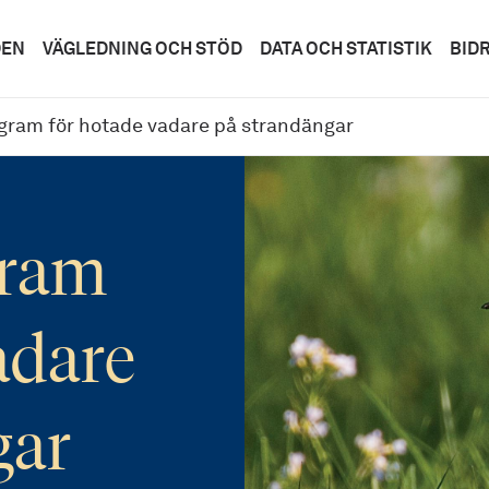
DEN
VÄGLEDNING OCH STÖD
DATA OCH STATISTIK
BID
gram för hotade vadare på strandängar
gram
adare
gar