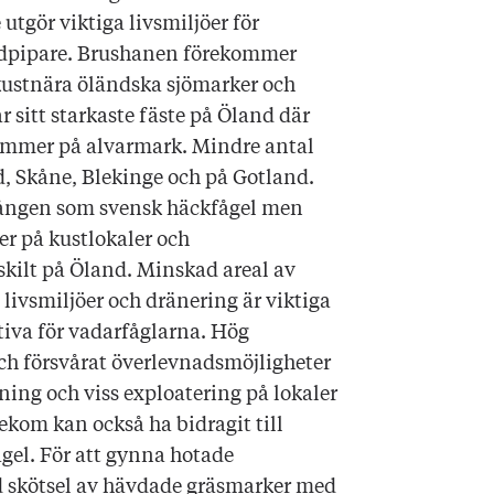
 utgör viktiga livsmiljöer för
ndpipare. Brushanen förekommer
ustnära öländska sjömarker och
sitt starkaste fäste på Öland där
ommer på alvarmark. Mindre antal
d, Skåne, Blekinge och på Gotland.
gången som svensk häckfågel men
er på kustlokaler och
rskilt på Öland. Minskad areal av
ivsmiljöer och dränering är viktiga
iva för vadarfåglarna. Hög
ch försvårat överlevnadsmöjligheter
ing och viss exploatering på lokaler
ekom kan också ha bidragit till
gel. För att gynna hotade
 skötsel av hävdade gräsmarker med