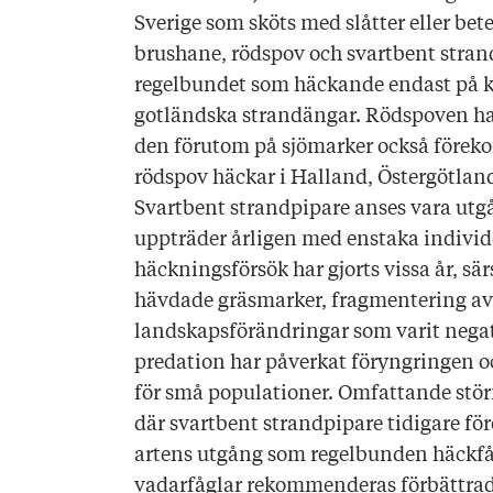
Sverige som sköts med slåtter eller bete
brushane, rödspov och svartbent stra
regelbundet som häckande endast på k
gotländska strandängar. Rödspoven har 
den förutom på sjömarker också förek
rödspov häckar i Halland, Östergötlan
Svartbent strandpipare anses vara ut
uppträder årligen med enstaka individ
häckningsförsök har gjorts vissa år, sä
hävdade gräsmarker, fragmentering av l
landskapsförändringar som varit negat
predation har påverkat föryngringen o
för små populationer. Omfattande störn
där svartbent strandpipare tidigare för
artens utgång som regelbunden häckfå
vadarfåglar rekommenderas förbättrad