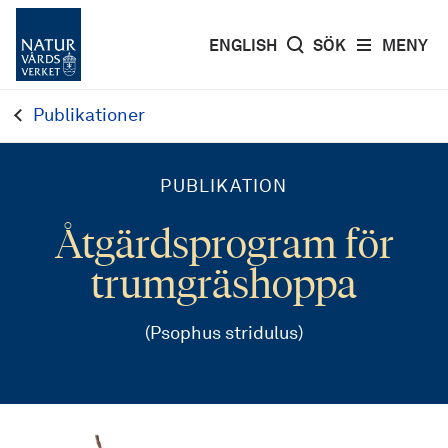
ENGLISH
SÖK
MENY
Publikationer
PUBLIKATION
Åtgärdsprogram för
trumgräshoppa
(Psophus stridulus)