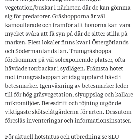
vegetation/buskar i närheten där de kan gömma
sig för predatorer. Gräshopporna är väl
kamouflerade och framför allt honorna kan vara
mycket svåra att få syn på där de sitter stilla på
marken. Flest lokaler finns kvar i Östergötlands
och Södermanlands län. Trumgräshoppa
förekommer på väl solexponerade platser, ofta
hävdade torrbackar i sydlägen. Främsta hotet
mot trumgräshoppan är idag upphörd hävd i
betesmarker. Igenväxning av betesmarker leder
till för hög gräsvegetation, slyuppslag och kallare
mikromiljöer. Betesdrift och röjning utgör de
viktigaste skötselåtgärderna för arten. Dessutom
föreslås inventeringar och informationsinsatser.
För aktuell hotstatus och utbredning se SLU