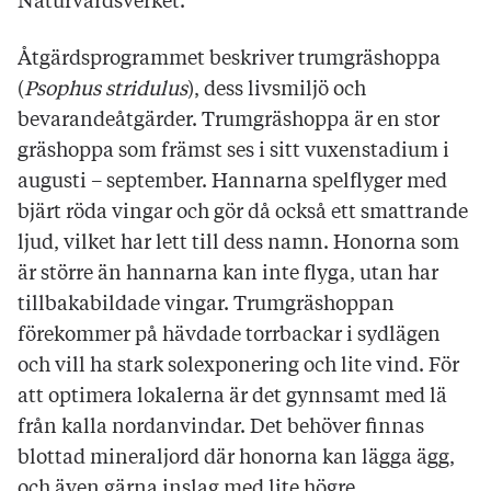
Naturvårdsverket.
Åtgärdsprogrammet beskriver trumgräshoppa
(
Psophus stridulus
), dess livsmiljö och
bevarandeåtgärder. Trumgräshoppa är en stor
gräshoppa som främst ses i sitt vuxenstadium i
augusti – september. Hannarna spelflyger med
bjärt röda vingar och gör då också ett smattrande
ljud, vilket har lett till dess namn. Honorna som
är större än hannarna kan inte flyga, utan har
tillbakabildade vingar. Trumgräshoppan
förekommer på hävdade torrbackar i sydlägen
och vill ha stark solexponering och lite vind. För
att optimera lokalerna är det gynnsamt med lä
från kalla nordanvindar. Det behöver finnas
blottad mineraljord där honorna kan lägga ägg,
och även gärna inslag med lite högre