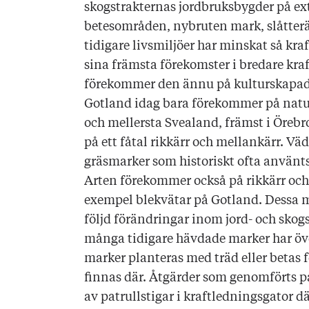
skogstrakternas jordbruksbygder på ext
betesområden, nybruten mark, slåtterä
tidigare livsmiljöer har minskat så kraf
sina främsta förekomster i bredare kr
förekommer den ännu på kulturskapa
Gotland idag bara förekommer på natur
och mellersta Svealand, främst i Öreb
på ett fåtal rikkärr och mellankärr. Vädd
gräsmarker som historiskt ofta använts f
Arten förekommer också på rikkärr och
exempel blekvätar på Gotland. Dessa ma
följd förändringar inom jord- och skog
många tidigare hävdade marker har öve
marker planteras med träd eller betas fö
finnas där. Åtgärder som genomförts på
av patrullstigar i kraftledningsgator 