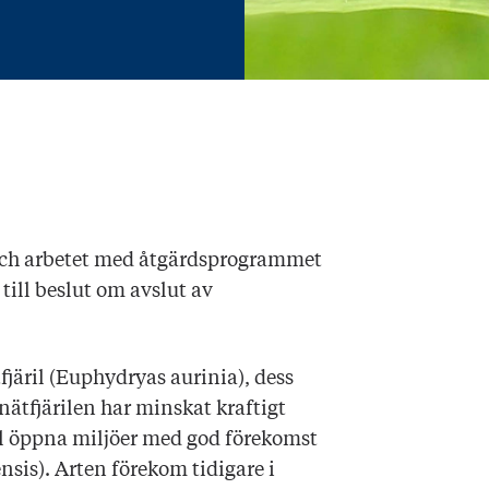
och arbetet med åtgärdsprogrammet
till beslut om avslut av
äril (Euphydryas aurinia), dess
ätfjärilen har minskat kraftigt
ill öppna miljöer med god förekomst
sis). Arten förekom tidigare i