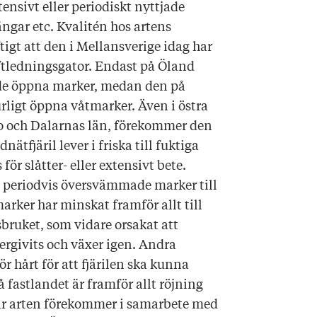
ensivt eller periodiskt nyttjade
ngar etc. Kvalitén hos artens
tigt att den i Mellansverige idag har
aftledningsgator. Endast på Öland
de öppna marker, medan den på
ligt öppna våtmarker. Även i östra
ro och Dalarnas län, förekommer den
nätfjäril lever i friska till fuktiga
ör slåtter- eller extensivt bete.
 periodvis översvämmade marker till
rker har minskat framför allt till
sbruket, som vidare orsakat att
rgivits och växer igen. Andra
r hårt för att fjärilen ska kunna
 fastlandet är framför allt röjning
där arten förekommer i samarbete med