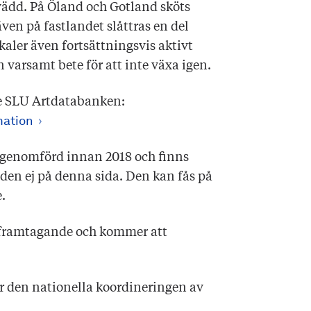
vädd. På Öland och Gotland sköts
även på fastlandet slåttras en del
okaler även fortsättningsvis aktivt
n varsamt bete för att inte växa igen.
se SLU Artdatabanken:
mation
 genomförd innan 2018 och finns
 den ej på denna sida. Den kan fås på
.
 framtagande och kommer att
ör den nationella koordineringen av