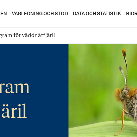
DEN
VÄGLEDNING OCH STÖD
DATA OCH STATISTIK
BID
ram för väddnätfjäril
gram
äril