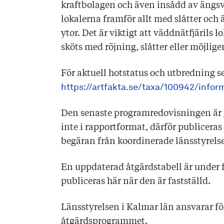
kraftbolagen och även insådd av ängs
lokalerna framför allt med slåtter och 
ytor. Det är viktigt att väddnätfjärils l
sköts med röjning, slåtter eller möjlige
För aktuell hotstatus och utbredning 
https://artfakta.se/taxa/100942/infor
Den senaste programredovisningen är
inte i rapportformat, därför publiceras
begäran från koordinerade länsstyrelse
En uppdaterad åtgärdstabell är under
publiceras här när den är fastställd.
Länsstyrelsen i Kalmar län ansvarar f
åtgärdsprogrammet.