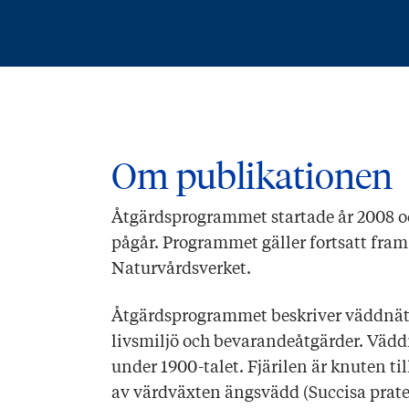
Om publikationen
Åtgärdsprogrammet startade år 2008 
pågår. Programmet gäller fortsatt fram 
Naturvårdsverket.
Åtgärdsprogrammet beskriver väddnätfj
livsmiljö och bevarandeåtgärder. Väddn
under 1900-talet. Fjärilen är knuten t
av värdväxten ängsvädd (Succisa praten