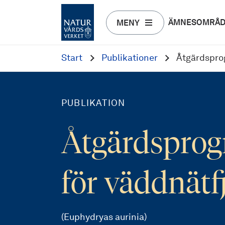
ÄMNESOMRÅ
MENY
Start
Publikationer
Åtgärdsprog
PUBLIKATION
Åtgärdspro
för väddnätfj
(Euphydryas aurinia)