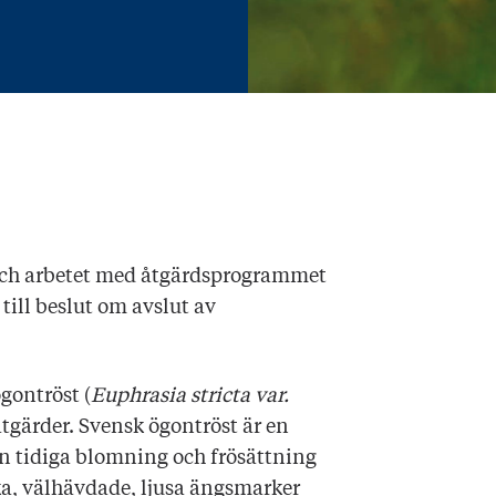
och arbetet med åtgärdsprogrammet
till beslut om avslut av
gontröst (
Euphrasia stricta var.
åtgärder. Svensk ögontröst är en
in tidiga blomning och frösättning
iska, välhävdade, ljusa ängsmarker