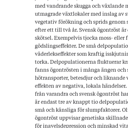
med vandrande skugga och växlande mar
utmagrade växtlokaler med inslag av s
vegetativ förökning och sprids genom 
efter ett till två år. Svensk ögontröst 
skötsel. Exempelvis tjocka moss- eller
gödslingseffekter. De små delpopulati
väderlekseffekter som kraftig isskjutnin
torka. Delpopulationerna fluktuerar kra
fanns ögontrösten i många ängen och s
hötransporter, betesdjur och liknande 
effekten av negativa, lokala händelser.
från varandra och svensk ögontröst har 
är endast tre av knappt tio delpopulati
små och känsliga för slumpfaktorer. O
ögontröst uppvisar genetiska skillnade
för inavelsdepression och minskad vita