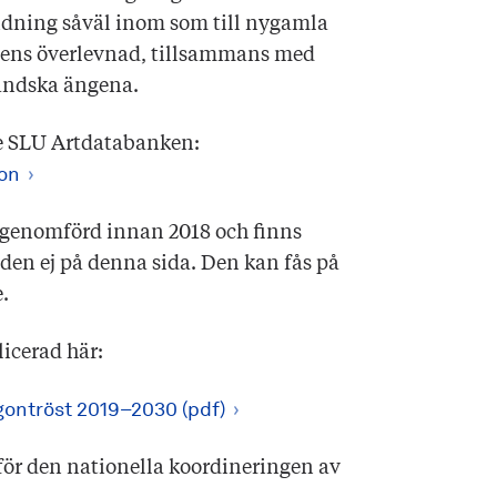
ridning såväl inom som till nygamla
stens överlevnad, tillsammans med
ländska ängena.
se SLU Artdatabanken:
ion
 genomförd innan 2018 och finns
 den ej på denna sida. Den kan fås på
.
icerad här:
gontröst 2019–2030 (pdf)
för den nationella koordineringen av