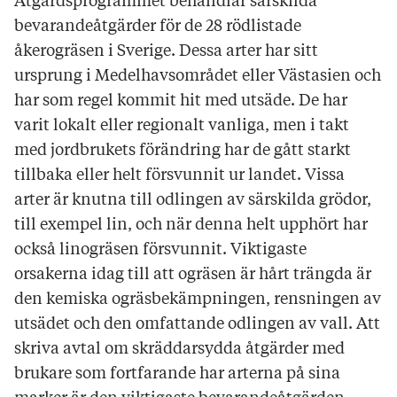
Åtgärdsprogrammet behandlar särskilda
bevarandeåtgärder för de 28 rödlistade
åkerogräsen i Sverige. Dessa arter har sitt
ursprung i Medelhavsområdet eller Västasien och
har som regel kommit hit med utsäde. De har
varit lokalt eller regionalt vanliga, men i takt
med jordbrukets förändring har de gått starkt
tillbaka eller helt försvunnit ur landet. Vissa
arter är knutna till odlingen av särskilda grödor,
till exempel lin, och när denna helt upphört har
också linogräsen försvunnit. Viktigaste
orsakerna idag till att ogräsen är hårt trängda är
den kemiska ogräsbekämpningen, rensningen av
utsädet och den omfattande odlingen av vall. Att
skriva avtal om skräddarsydda åtgärder med
brukare som fortfarande har arterna på sina