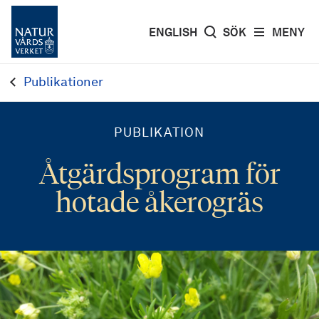
ENGLISH
SÖK
MENY
Publikationer
PUBLIKATION
Åtgärdsprogram för
hotade åkerogräs