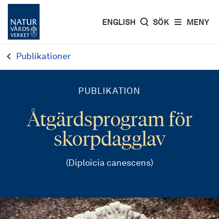
ENGLISH
SÖK
MENY
Publikationer
PUBLIKATION
Åtgärdsprogram för
skorpdagglav
(Diploicia canescens)