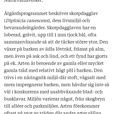
Naturvårdsverket.
Åtgärdsprogrammet beskriver skorpdagglav
(
Diploicia canescens
), dess livsmiljö och
bevarandeåtgärder. Skorpdagglaven har en
loberad, gråvit, upp till 1 mm tjock bål, ofta
sammanväxande så att de täcker större ytor. Den
växer på barken av ädla lövträd, främst på alm,
men även på ask och lind, och ett fynd har gjorts
på ek. Arten är beroende av gamla eller mycket
gamla träd med relativt högt pH i barken. Den
trivs i en näringsrik miljö där stoft, vägsalt med
mera impregnerar barken, men hävdar sig inte så
väl i konkurrens med snabbväxande blad- och
busklavar. Miljön varierar något, från skogbryn
till alléer och parkmiljöer. Arten förekommer
oftast på ytor av träden där andra arter sällan