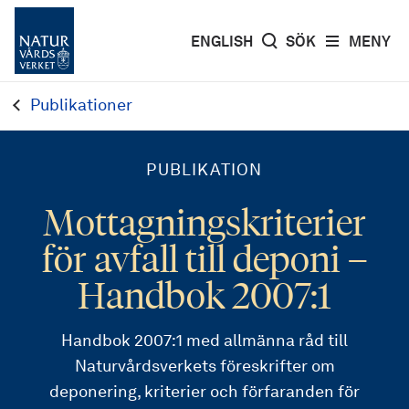
ENGLISH
SÖK
MENY
Publikationer
PUBLIKATION
Mottagningskriterier
för avfall till deponi –
Handbok 2007:1
Handbok 2007:1 med allmänna råd till
Naturvårdsverkets föreskrifter om
deponering, kriterier och förfaranden för